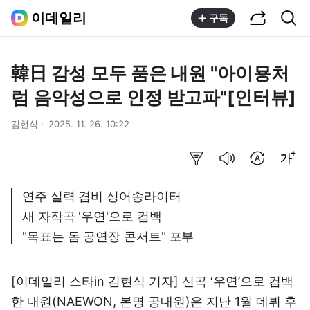
공유하기
통합검색
이데일리
구독
韓日 감성 모두 품은 내원 "아이묭처
럼 음악성으로 인정 받고파"[인터뷰]
김현식
2025. 11. 26. 10:22
요약보기
음성으로 듣기
번역 설정
글씨크기 조절하기
연주 실력 겸비 싱어송라이터
새 자작곡 '우연'으로 컴백
"목표는 돔 공연장 콘서트" 포부
[이데일리 스타in 김현식 기자] 신곡 ‘우연’으로 컴백
한 내원(NAEWON, 본명 공내원)은 지난 1월 데뷔 후