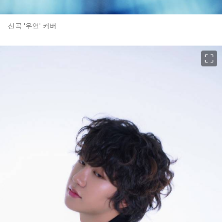
신곡 '우연' 커버
이미지 크게 보기