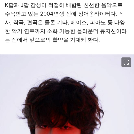
K팝과 J팝 감성이 적절히 배합된 신선한 음악으로
주목받고 있는 2004년생 신예 싱어송라이터다. 작
사, 작곡, 편곡은 물론 기타, 베이스, 피아노 등 다양
한 악기 연주까지 소화 가능한 올라운더 뮤지션이라
는 점에서 앞으로의 활약을 기대케 한다.
이미지 크게 보기