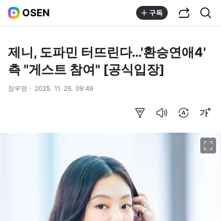
공유하기
통합검색
OSEN
구독
제니, 도파민 터뜨린다…'환승연애4'
측 "게스트 참여" [공식입장]
장우영
2025. 11. 26. 09:49
요약보기
음성으로 듣기
번역 설정
글씨크기 조절하기
이미지 크게 보기