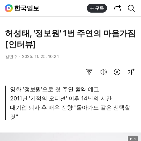
공유하기
통합검색
한국일보
구독
허성태, '정보원' 1번 주연의 마음가짐
[인터뷰]
김연주
2025. 11. 25. 10:24
요약보기
음성으로 듣기
번역 설정
글씨크기 조절하기
영화 '정보원'으로 첫 주연 활약 예고
2011년 '기적의 오디션' 이후 14년의 시간
대기업 퇴사 후 배우 전향 "돌아가도 같은 선택할
것"
이미지 크게 보기