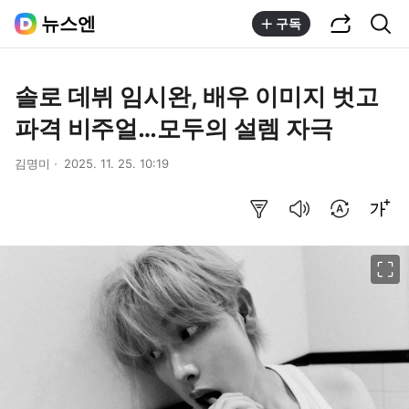
공유하기
통합검색
뉴스엔
구독
솔로 데뷔 임시완, 배우 이미지 벗고
파격 비주얼…모두의 설렘 자극
김명미
2025. 11. 25. 10:19
요약보기
음성으로 듣기
번역 설정
글씨크기 조절하기
이미지 크게 보기