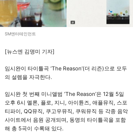
SM엔터테인먼트
[뉴스엔 김명미 기자]
임시완이 타이틀곡 ‘The Reason’(더 리즌)으로 모두
의 설렘을 자극한다.
임시완 첫 번째 미니앨범 ‘The Reason’은 12월 5일
오후 6시 멜론, 플로, 지니, 아이튠즈, 애플뮤직, 스포
티파이, QQ뮤직, 쿠고우뮤직, 쿠워뮤직 등 각종 음악
사이트에서 음원 공개되며, 동명의 타이틀곡을 포함
해 총 5곡이 수록돼 있다.