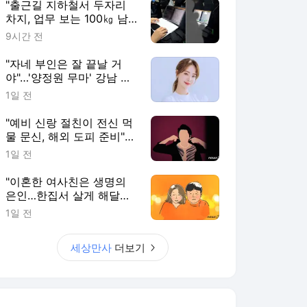
"출근길 지하철서 두자리
차지, 업무 보는 100㎏ 남
성…부딪히면 신경질"
9시간 전
"자네 부인은 잘 끝날 거
야"…'양정원 무마' 강남 경
찰, 다른 돈도 받은 정황
1일 전
"예비 신랑 절친이 전신 먹
물 문신, 해외 도피 준비"…
예비 신부 '혼란'
1일 전
"이혼한 여사친은 생명의
은인…한집서 살게 해달라"
남편 요구에 '절망'
1일 전
세상만사
더보기