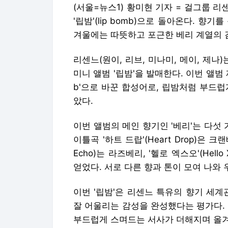
(서울=뉴스1) 황미현 기자 = 걸그룹 리센
'립밤'(lip bomb)으로 돌아온다. 
겨울에는 따뜻하고 포근한 베리 계열의 
리센느(원이, 리브, 미나미, 메이, 제나
미니 앨범 '립밤'을 발매한다. 이번 앨범 제목은
b'으로 바꾼 합성어로, 립밤처럼 부드
았다.
이번 앨범의 메인 향기인 '베리'는 다섯
이틀곡 '하트 드랍'(Heart Drop)은 크랜
Echo)는 라즈베리, '헬로 엑스오'(Hel
얻었다. 서로 다른 향과 톤이 모여 나와
이번 '립밤'은 리센느 특유의 향기 세
잘 어울리는 감성을 완성했다는 평가다.
부드럽게 스며드는 서사가 더해지며 올겨