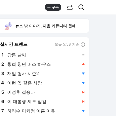
공유하기
검색
구독
뉴스 밖 이야기, 다음 커뮤니티 웹에서 보기
실시간 트렌드
오늘 5:58 기준
툴팁보기
1
강릉 날씨
,유지
2
황희 청년 버스 하우스
,상승
3
재벌 형사 시즌2
,하락
4
이런 엿 같은 사랑
,하락
5
이정후 결승타
,신규
6
이 대통령 제도 점검
,신규
7
하리수 미키정 이혼 이유
,하락