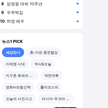
8
임영웅 데뷔 10주년
,하락
9
우주떡집
,하락
10
하영 배우
,상승
뉴스1
PICK
세상만사
美-이란 종전협상
이재명 시대
역사&오늘
지구촌 화제의 뉴스
약전약후
영화in보험산책
롤러코스피
오늘의 사건사고
러시아-우크라 전쟁