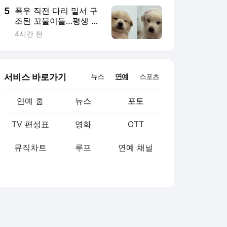
5
폭우 직전 다리 밑서 구
조된 꼬물이들…평생 가
족 기다려
4시간 전
서비스 바로가기
뉴스
연예
스포츠
연예 홈
뉴스
포토
TV 편성표
영화
OTT
뮤직차트
루프
연예 채널