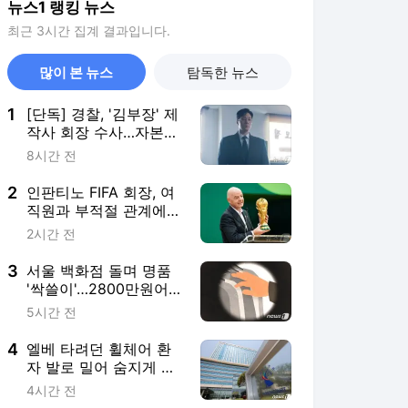
뉴스1 랭킹 뉴스
최근 3시간 집계 결과입니다.
많이 본 뉴스
탐독한 뉴스
1
[단독] 경찰, '김부장' 제
작사 회장 수사…자본시
장법 위반 의혹
8시간 전
2
인판티노 FIFA 회장, 여
직원과 부적절 관계에
거액 퇴직금 지급 논란
2시간 전
3
서울 백화점 돌며 명품
'싹쓸이'…2800만원어
치 훔친 중국인 실형
5시간 전
4
엘베 타려던 휠체어 환
자 발로 밀어 숨지게 한
간병인 집유, 이유는
4시간 전