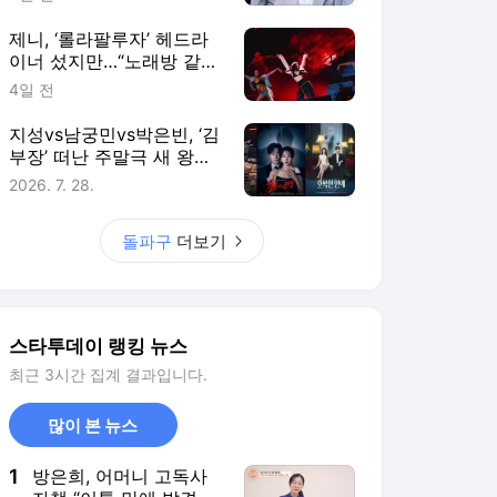
제니, ‘롤라팔루자’ 헤드라
이너 섰지만…“노래방 같
아” 외신 혹평도 [돌파구]
4일 전
지성vs남궁민vs박은빈, ‘김
부장’ 떠난 주말극 새 왕좌
는? [돌파구]
2026. 7. 28.
돌파구
더보기
스타투데이 랭킹 뉴스
최근 3시간 집계 결과입니다.
많이 본 뉴스
1
방은희, 어머니 고독사