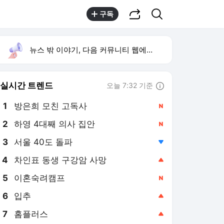
공유하기
검색
구독
뉴스 밖 이야기, 다음 커뮤니티 웹에서 보기
실시간 트렌드
오늘 7:32 기준
툴팁보기
1
방은희 모친 고독사
,신규
2
하영 4대째 의사 집안
,신규
3
서울 40도 돌파
,하락
4
차인표 동생 구강암 사망
,상승
5
이혼숙려캠프
,신규
6
입추
,상승
7
홈플러스
,상승