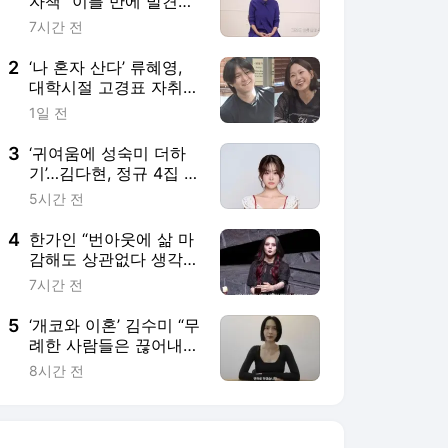
자책 “이틀 만에 발견…
후회 돼”(‘특종세상’)
7시간 전
2
‘나 혼자 산다’ 류혜영,
대학시절 고경표 자취방
에서 고경표 부모님 만
1일 전
났다
3
‘귀여움에 성숙미 더하
기’…김다현, 정규 4집 음
악적 변신 예고
5시간 전
4
한가인 “번아웃에 삶 마
감해도 상관없다 생각…
유튜브로 극복”
7시간 전
5
‘개코와 이혼’ 김수미 “무
례한 사람들은 끊어내
야…이젠 연하가 좋아”
8시간 전