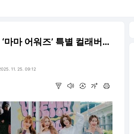
‘마마 어워즈’ 특별 컬래버…
2025. 11. 25. 09:12
요약보기
음성으로 듣기
번역 설정
글씨크기 조절하기
인쇄하기