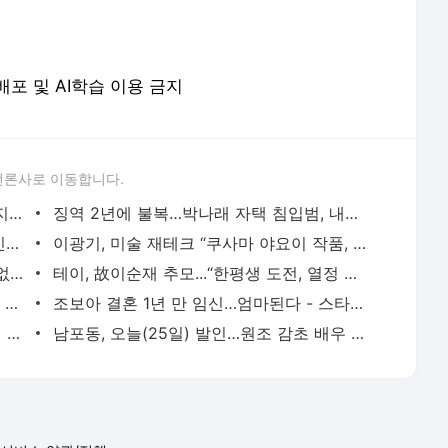
재배포 및 AI학습 이용 금지
언론사로 이동합니다.
한지일, 고 이순재 추모 “후배 사랑 아끼지 않던 큰형님” - 스타투데이
징역 2년에 불복…박나래 자택 침입범, 내년 1월 항소심 - 스타투데이
‘하이킥 사위’ 정보석, 故 이순재 추모...“인생의 참스승” - 스타투데이
이광기, 미술 재테크 “쿠사마 야요이 작품, 100배 올랐다” - 스타투데이
고원희, 2년 만 결혼생활 끝…법적 절차 없이 마무리 - 스타투데이
테이, 故이순재 추모...“한평생 도전, 열정 잊지 않겠다” - 스타투데이
배정남, 故 이순재 추모...“제 인생 최고의 영광이었다” - 스타투데이
조보아 결혼 1년 만 임신…엄마된다 - 스타투데이
故이순재 마지막 인사는...“시청자에 평생 신세 많이 졌다” - 스타투데이
남포동, 오늘(25일) 발인…원조 감초 배우 영면 - 스타투데이