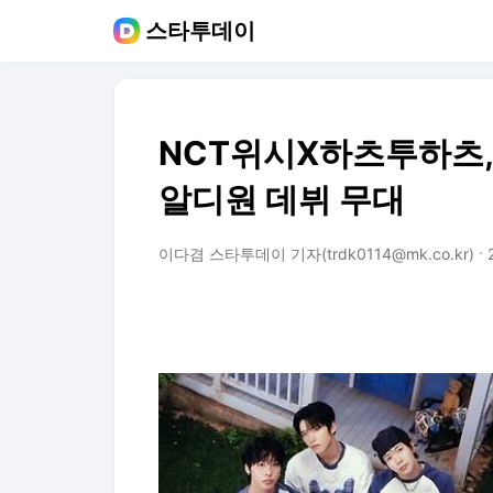
스타투데이
NCT위시X하츠투하츠, 
알디원 데뷔 무대
이다겸 스타투데이 기자(trdk0114@mk.co.kr)