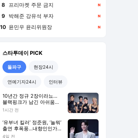
8
프리마켓 주문 금지
,신규
9
박해준 강유석 부자
,신규
10
윤민우 윤리위원장
,신규
스타투데이
PICK
돌파구
현장24시
연예기자24시
인터뷰
10년간 정규 2장이라뇨…
블랙핑크가 남긴 아쉬움
[돌파구]
1시간 전
‘유부녀 킬러’ 정준원, ‘놀뭐’
출연 후폭풍…내향인인가
무성의인가 [돌파구]
4일 전