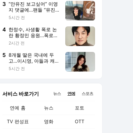
3
“안유진 보고싶어” 이영
지 댓글에…팬들 “유진
이라고요!” 유쾌한 항의
5시간 전
4
한정수, 사생활 폭로 논
란 황정민 응원…폭로자
에 “떳떳하다면 직접 나
2시간 전
서라”
5
8개월 딸은 국내에 두
고…이시영, 아들과 캐나
다 한 달살이 근황 ‘눈길’
5시간 전
서비스 바로가기
뉴스
연예
스포츠
연예 홈
뉴스
포토
TV 편성표
영화
OTT