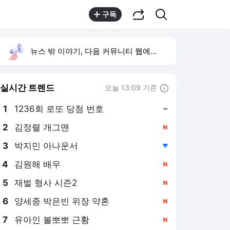
공유하기
검색
구독
뉴스 밖 이야기, 다음 커뮤니티 웹에서 보기
실시간 트렌드
오늘 13:09 기준
툴팁보기
1
1236회 로또 당첨 번호
,유지
2
김정렬 개그맨
,신규
3
박지민 아나운서
,하락
4
김원해 배우
,신규
5
재벌 형사 시즌2
,신규
6
양세종 박은빈 위장 약혼
,신규
7
유아인 볼뽀뽀 근황
,신규