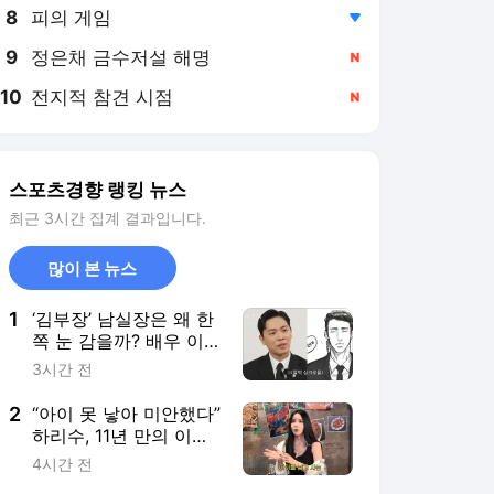
8
피의 게임
,하락
9
정은채 금수저설 해명
,신규
10
전지적 참견 시점
,신규
스포츠경향 랭킹 뉴스
최근 3시간 집계 결과입니다.
많이 본 뉴스
1
‘김부장’ 남실장은 왜 한
쪽 눈 감을까? 배우 이
동하, 직접 연구한 서사
3시간 전
공개
2
“아이 못 낳아 미안했다”
하리수, 11년 만의 이혼
비하인드 공개
4시간 전