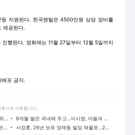
균등 지원된다. 한국렌탈은 4500만원 상당 장비를
 제공된다.
진행된다. 영화제는 11월 27일부터 12월 5일까지
 재배포 금지.
언론사로 이동합니다.
‘韓 축구 최고 희소식!’ 아틀레티코, 한국 위해 ‘경기 시간’ 바꾼다→“아시아 시청 시간
8개월 딸은 국내에 두고…이시영, 아들과 캐나다 한 달살이 근황 ‘눈길’
[스경X이슈] 카라 한승연, 근황 영상 속 ‘손 떨림’ 포착…건강 이상설 확산
서장훈, 26년 보유 양재동 빌딩 매물로…28억→450억 껑충