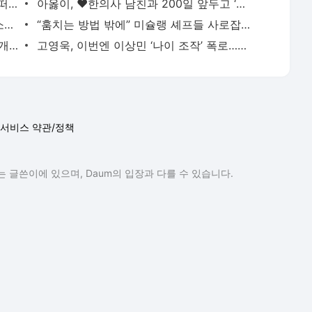
‘대세’ 리센느 메이, 솔직 심경 고백…“팀 떠날 생각했었다” (전참시)
아옳이, ♥한의사 남친과 200일 앞두고 ‘프러포즈급’ 이벤트 공개
‘학폭논란’ 지수, 필리핀서 열일중…8억 소송 끝내고 필리핀서 함박웃음
“훔치는 방법 밖에” 미슐랭 셰프들 사로잡은 선재스님의 발효 장독대(어서와 한국은 처음이지
‘-9kg’ 랄랄, 다이어트 성공 후 수영복 공개 “빠른 시간에 돼지로…”
고영욱, 이번엔 이상민 ‘나이 조작’ 폭로…끊임없는 연예인 저격 ‘구설’
서비스 약관/정책
 글쓴이에 있으며, Daum의 입장과 다를 수 있습니다.