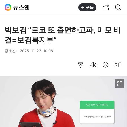
공유하기
통합검색
뉴스엔
구독
박보검 “로코 또 출연하고파, 미모 비
결=보검복지부”
황혜진
2025. 11. 23. 10:08
요약보기
음성으로 듣기
번역 설정
글씨크기 조절하기
이미지 크게 보기