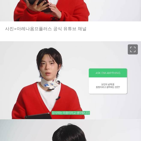
사진=아레나옴므플러스 공식 유튜브 채널
이미지 크게 보기