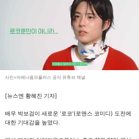
사진=아레나옴므플러스 공식 유튜브 채널
[뉴스엔 황혜진 기자]
배우 박보검이 새로운 '로코'(로맨스 코미디) 도전에
대한 기대감을 높였다.