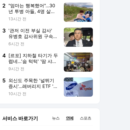
2
"엄마는 행복했어"…30
년 투병 아들, 4명 살리
고 하늘로
13시간 전
3
'관저 이전 부실 감사'
유병호 감사위원 구속적
부심 기각
6시간 전
4
[르포] 지하철 타기가 두
렵네…'숨 턱턱' '땀 샤워'
뜨거운 승강장
9시간 전
5
외신도 주목한 '널뛰기
증시'…레버리지 ETF '정
책 실패' 책임론 공방
10시간 전
서비스 바로가기
뉴스
연예
스포츠