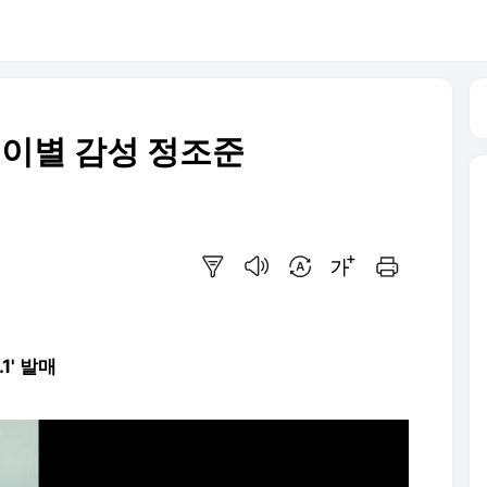
 이별 감성 정조준
요약보기
음성으로 듣기
번역 설정
글씨크기 조절하기
인쇄하기
.1' 발매