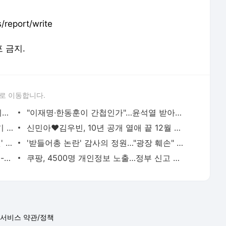
report/write
포 금지.
로 이동합니다.
'패트 사태' 한숨 돌린 국힘…내란 사법 리스크 여전 - 정치 | 기사 - 더팩트
"이재명·한동훈이 간첩인가"…윤석열 받아친 홍장원 - 사회 | 기사 - 더팩트
[TF초점] 올데이 프로젝트, 말끔한 굳히기 - 연예 | 기사 - 더팩트
신민아♥김우빈, 10년 공개 열애 끝 12월 20일 결혼 - 연예 | 기사 - 더팩트
신안 여객선 좌초, 항해사 휴대전화 '딴짓' 드러나…자동항법 유지한 채 변침 놓쳐 - 전국 | 기사
'받들어총 논란' 감사의 정원…"광장 훼손" vs "세계적 공간" - 사회 | 기사 - 더팩트
윤리위원장 교체·박민영 막말 논란…친윤-친한 갈등 재점화? - 정치 | 기사 - 더팩트
쿠팡, 4500명 개인정보 노출…정부 신고 완료 - 경제 | 기사 - 더팩트
서비스 약관/정책