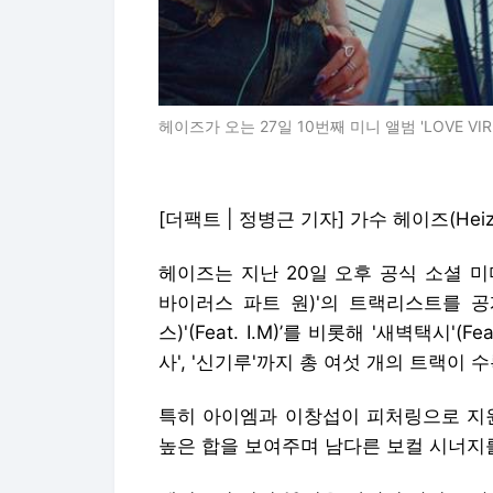
헤이즈가 오는 27일 10번째 미니 앨범 'LOVE VIR
[더팩트 | 정병근 기자] 가수 헤이즈(He
헤이즈는 지난 20일 오후 공식 소셜 미디어에
바이러스 파트 원)'의 트랙리스트를 공개했
스)'(Feat. I.M)’를 비롯해 '새벽택시'(F
사', '신기루'까지 총 여섯 개의 트랙이 
특히 아이엠과 이창섭이 피처링으로 지원
높은 합을 보여주며 남다른 보컬 시너지