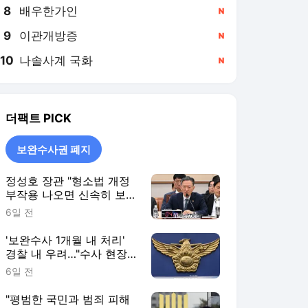
8
배우한가인
,신규
9
이관개방증
,신규
10
나솔사계 국화
,신규
더팩트
PICK
보완수사권 폐지
정성호 장관 "형소법 개정
부작용 나오면 신속히 보완
·수정"
6일 전
'보완수사 1개월 내 처리'
경찰 내 우려…"수사 현장
과 괴리"
6일 전
"평범한 국민과 범죄 피해