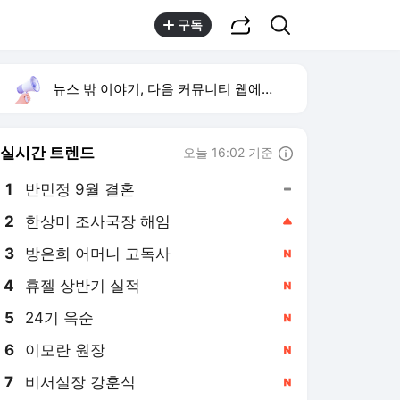
공유하기
검색
구독
뉴스 밖 이야기, 다음 커뮤니티 웹에서 보기
실시간 트렌드
오늘 16:02 기준
툴팁보기
1
반민정 9월 결혼
,유지
2
한상미 조사국장 해임
,상승
3
방은희 어머니 고독사
,신규
4
휴젤 상반기 실적
,신규
5
24기 옥순
,신규
6
이모란 원장
,신규
7
비서실장 강훈식
,신규