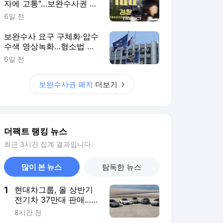
자에 고통"…보완수사권 폐
지 파장
6일 전
보완수사 요구 구체화·압수
수색 영상녹화…형소법 개
정으로 바뀌는 경찰 수사
6일 전
보완수사권 폐지
더보기
더팩트 랭킹 뉴스
최근 3시간 집계 결과입니다.
많이 본 뉴스
탐독한 뉴스
1
현대차그룹, 올 상반기
전기차 37만대 판매…전
년비 25%↑
8시간 전