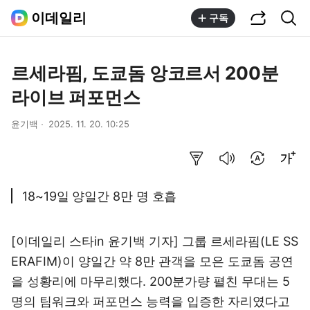
공유하기
통합검색
이데일리
구독
르세라핌, 도쿄돔 앙코르서 200분
라이브 퍼포먼스
윤기백
2025. 11. 20. 10:25
요약보기
음성으로 듣기
번역 설정
글씨크기 조절하기
18~19일 양일간 8만 명 호흡
[이데일리 스타in 윤기백 기자] 그룹 르세라핌(LE SS
ERAFIM)이 양일간 약 8만 관객을 모은 도쿄돔 공연
을 성황리에 마무리했다. 200분가량 펼친 무대는 5
명의 팀워크와 퍼포먼스 능력을 입증한 자리였다고