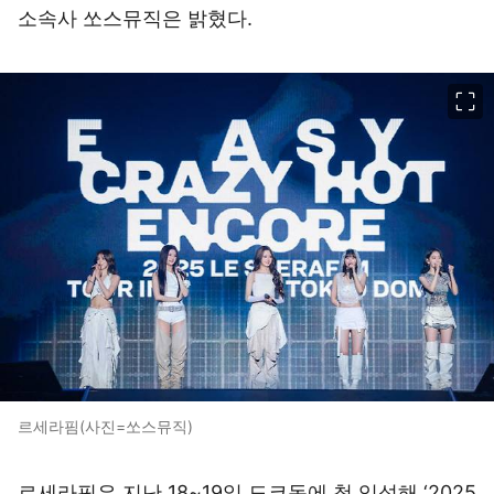
소속사 쏘스뮤직은 밝혔다.
이미지 크게 보기
르세라핌(사진=쏘스뮤직)
르세라핌은 지난 18~19일 도쿄돔에 첫 입성해 ‘2025