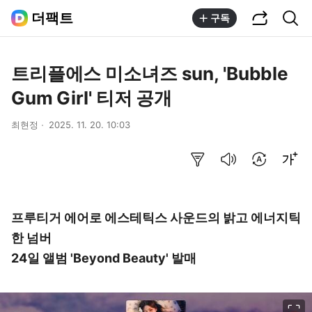
공유하기
통합검색
더팩트
구독
트리플에스 미소녀즈 sun, 'Bubble
Gum Girl' 티저 공개
최현정
2025. 11. 20. 10:03
요약보기
음성으로 듣기
번역 설정
글씨크기 조절하기
프루티거 에어로 에스테틱스 사운드의 밝고 에너지틱
한 넘버
24일 앨범 'Beyond Beauty' 발매
이미지 크게 보기