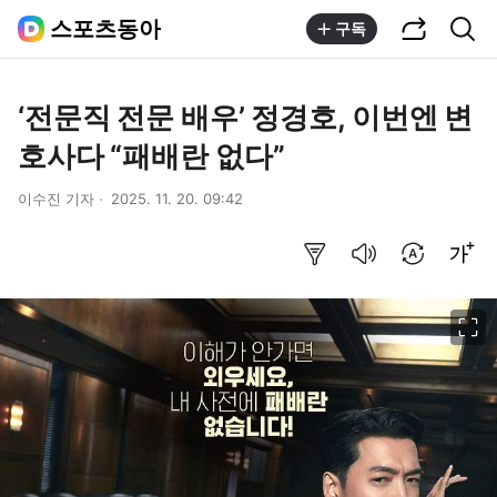
공유하기
통합검색
스포츠동아
구독
‘전문직 전문 배우’ 정경호, 이번엔 변
호사다 “패배란 없다”
이수진 기자
2025. 11. 20. 09:42
요약보기
음성으로 듣기
번역 설정
글씨크기 조절하기
이미지 크게 보기