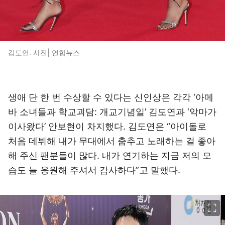
김도연. 사진| 연합뉴스
생애 단 한 번 수상할 수 있다는 신인상은 각각 ‘아메
바 소녀들과 학교괴담: 개교기념일’ 김도연과 ‘악마가
이사왔다’ 안보현이 차지했다. 김도연은 “아이돌로
처음 데뷔해 내가 무대에서 춤추고 노래하는 걸 좋아
해 주신 팬분들이 많다. 내가 연기하는 지금 저의 모
습도 늘 응원해 주셔서 감사하다”고 말했다.
이미지 크게 보기