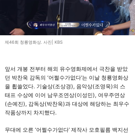
제46회 청룡영화상. 사진| KBS
앞서 개봉 전부터 해외 유수영화제에서 극찬을 받았
던 박찬욱 감독의 ‘어쩔수가없다’는 이날 청룡영화상
을 휩쓸었다. 기술상(조상경), 음악상(조영욱)의 스
태프 수상에 이어 남우조연상(이성민), 여우주연상
(손예진), 감독상(박찬욱)과 대상에 해당하는 최우수
작품상까지 차지했다.
무대에 오른 ‘어쩔수가없다’ 제작사 모호필름 백지선