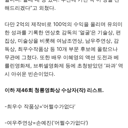
해드리겠다”고 외쳤다.
다만 2억의 제작비로 100억의 수익을 올리며 유의미
한 성과를 기록한 연상호 감독의 ‘얼굴’은 기술상, 편
집상, 미술상을 비롯해 여남조연상, 남우주연상, 감
독상, 최우수작품상 등 10개 부문 후보에 올랐으나
무관에 그쳤다. 또한 배우 이혜영의 액션 도전과 베
를린영화제, 브뤼셀영화제 등에 초청받았던 ‘파과’ 역
시 아쉬운 빈손이었다.
이하 제46회 청룡영화상 수상자(작) 리스트.
-최우수 작품상=‘어쩔수가없다’
-여우주연상=손예진(‘어쩔수가없다’)