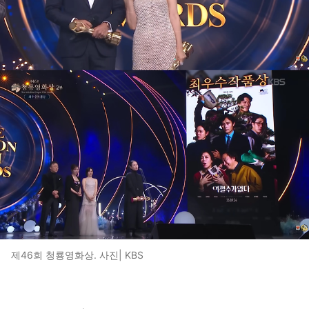
제46회 청룡영화상. 사진| KBS