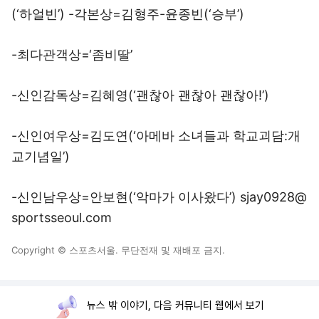
(‘하얼빈’) -각본상=김형주-윤종빈(‘승부’)
-최다관객상=‘좀비딸’
-신인감독상=김혜영(‘괜찮아 괜찮아 괜찮아!’)
-신인여우상=김도연(‘아메바 소녀들과 학교괴담:개
교기념일’)
-신인남우상=안보현(‘악마가 이사왔다’) sjay0928@
sportsseoul.com
Copyright © 스포츠서울. 무단전재 및 재배포 금지.
뉴스 밖 이야기, 다음 커뮤니티 웹에서 보기