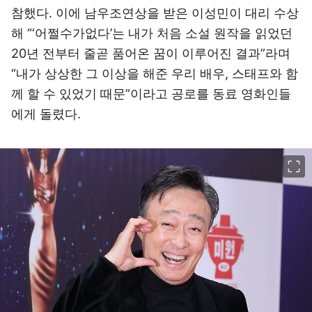
참했다. 이에 남우조연상을 받은 이성민이 대리 수상
해 “‘어쩔수가없다’는 내가 처음 소설 원작을 읽었던
20년 전부터 줄곧 품어온 꿈이 이루어진 결과”라며
“내가 상상한 그 이상을 해준 우리 배우, 스태프와 함
께 할 수 있었기 때문”이라고 공로를 동료 영화인들
에게 돌렸다.
이미지 크게 보기