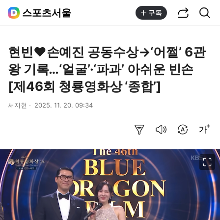
공유하기
통합검색
스포츠서울
구독
현빈♥손예진 공동수상→‘어쩔’ 6관
왕 기록…‘얼굴’·‘파과’ 아쉬운 빈손
[제46회 청룡영화상 ‘종합’]
서지현
2025. 11. 20. 09:34
요약보기
음성으로 듣기
번역 설정
글씨크기 조절하기
이미지 크게 보기