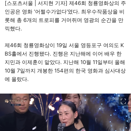
[스포츠서울 | 서지현 기자] 제46회 청룡영화상의 주
인공은 영화 ‘어쩔수가없다’였다. 최우수작품상을 비
롯해 총 6개의 트로피를 거머쥐며 영광의 순간을 만
끽했다.
제46회 청룡영화상이 19일 서울 영등포구 여의도 K
BS홀에서 진행됐다. 진행은 지난해에 이어 배우 한
지민과 이제훈이 맡았다. 지난해 10월 11일부터 올해
10월 7일까지 개봉한 154편의 한국 영화과 심사대상
에 올랐다.
이미지 크게 보기