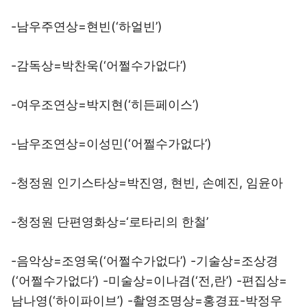
-남우주연상=현빈(‘하얼빈’)
-감독상=박찬욱(‘어쩔수가없다’)
-여우조연상=박지현(‘히든페이스’)
-남우조연상=이성민(‘어쩔수가없다’)
-청정원 인기스타상=박진영, 현빈, 손예진, 임윤아
-청정원 단편영화상=‘로타리의 한철’
-음악상=조영욱(‘어쩔수가없다’) -기술상=조상경
(‘어쩔수가없다’) -미술상=이나겸(‘전,란’) -편집상=
남나영(‘하이파이브’) -촬영조명상=홍경표-박정우