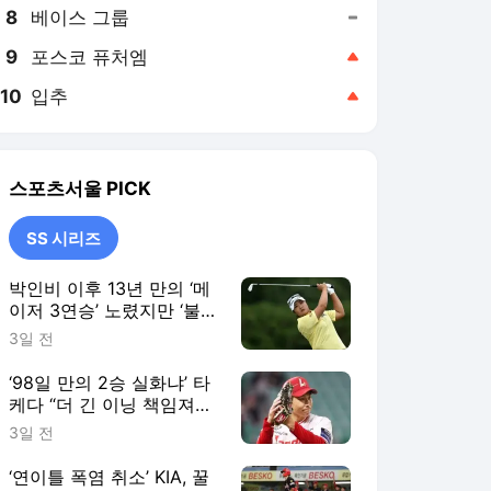
8
베이스 그룹
,유지
9
포스코 퓨처엠
,상승
10
입추
,상승
스포츠서울
PICK
SS 시리즈
박인비 이후 13년 만의 ‘메
이저 3연승’ 노렸지만 ‘불
발’…유해란, AIG 여자오픈
3일 전
공동 6위 [SS시선집중]
‘98일 만의 2승 실화냐’ 타
케다 “더 긴 이닝 책임져
야…후반기엔 기대에 보답
3일 전
하겠다” [SS시선집중]
‘연이틀 폭염 취소’ KIA, 꿀