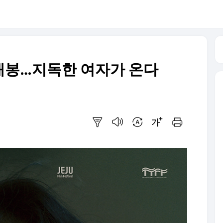
일 개봉…지독한 여자가 온다
요약보기
음성으로 듣기
번역 설정
글씨크기 조절하기
인쇄하기