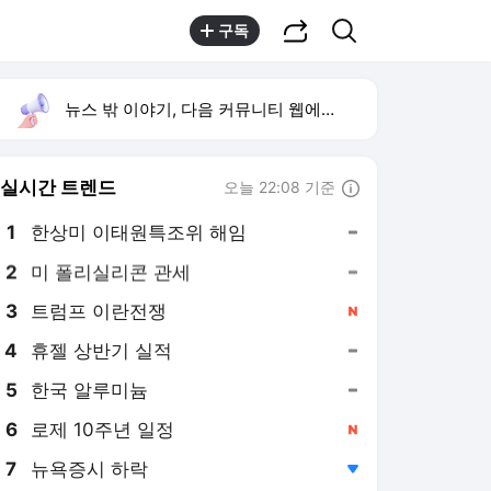
공유하기
검색
구독
뉴스 밖 이야기, 다음 커뮤니티 웹에서 보기
실시간 트렌드
오늘 22:08 기준
툴팁보기
1
한상미 이태원특조위 해임
,유지
2
미 폴리실리콘 관세
,유지
4
휴젤 상반기 실적
,유지
5
한국 알루미늄
,유지
6
로제 10주년 일정
,신규
7
뉴욕증시 하락
,하락