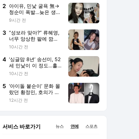
2
아이유, 민낯 굴욕 無→
청순미 폭발…늦은 생일
파티까지 일상 대방출
9시간 전
3
“성보라 맞아?” 류혜영,
너무 앙상한 팔에 깜
짝…“다이어트 한 적 없
10시간 전
어” 해명
4
‘싱글맘 8년’ 송선미, 52
세 민낯이 이 정도…홀
로 딸 키우며 ‘자기관리’
10시간 전
5
‘아이돌 붙순이’ 문화 몰
랐던 황정민, 호의가 올
가미 됐나…62번 전화
12시간 전
끝 “살려달라”
서비스 바로가기
뉴스
연예
스포츠