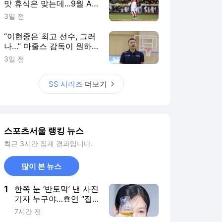
맛 휴식은 맞는데…9월 AG
생각하면 또 ‘찜찜’ [SS시선
3일 전
집중]
“이현중은 최고 선수, 그러
나…” 마줄스 감독이 원하
는 농구는 ‘따로’ 있다 [SS
3일 전
진천in]
SS 시리즈
더보기
스포츠서울 랭킹 뉴스
최근 3시간 집계 결과입니다.
많이 본 뉴스
1
한쪽 눈 ‘반토막’ 낸 사진
기자 누구야…효연 “집
주소 삽니다” 찾아갈 기
7시간 전
세