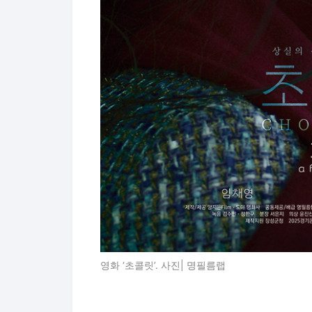
영화 ‘초콜릿’. 사진| 명필름랩