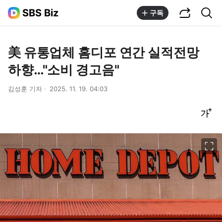
공유하기
통합검색
SBS Biz
구독
美 유통업체 홈디포 연간 실적전망
하향…"소비 경고음"
김성훈 기자
2025. 11. 19. 04:03
글씨크기 조절하기
이미지 크게 보기