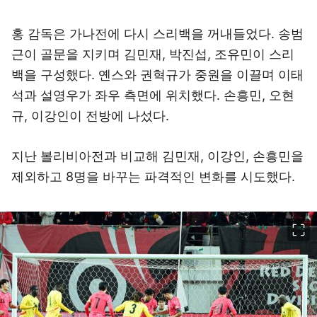
홍 감독은 가나전에 다시 스리백을 꺼내들었다. 송범
근이 골문을 지키며 김민재, 박진섭, 조유민이 스리
백을 구성했다. 옌스와 권혁규가 중원을 이끌며 이태
석과 설영우가 좌우 측면에 위치했다. 손흥민, 오현
규, 이강인이 전방에 나섰다.
지난 볼리비아전과 비교해 김민재, 이강인, 손흥민을
제외하고 8명을 바꾸는 파격적인 변화를 시도했다.
이미지 크게 보기