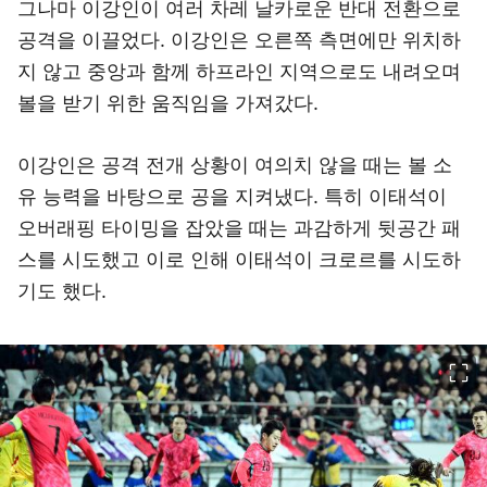
그나마 이강인이 여러 차레 날카로운 반대 전환으로
공격을 이끌었다. 이강인은 오른쪽 측면에만 위치하
지 않고 중앙과 함께 하프라인 지역으로도 내려오며
볼을 받기 위한 움직임을 가져갔다.
이강인은 공격 전개 상황이 여의치 않을 때는 볼 소
유 능력을 바탕으로 공을 지켜냈다. 특히 이태석이
오버래핑 타이밍을 잡았을 때는 과감하게 뒷공간 패
스를 시도했고 이로 인해 이태석이 크로르를 시도하
기도 했다.
이미지 크게 보기