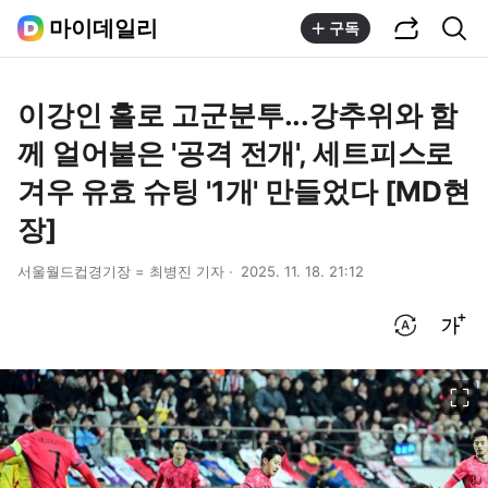
공유하기
통합검색
마이데일리
구독
이강인 홀로 고군분투...강추위와 함
께 얼어붙은 '공격 전개', 세트피스로
겨우 유효 슈팅 '1개' 만들었다 [MD현
장]
서울월드컵경기장 = 최병진 기자
2025. 11. 18. 21:12
번역 설정
글씨크기 조절하기
이미지 크게 보기