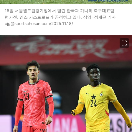
18일 서울월드컵경기장에서 열린 한국과 가나의 축구대표팀
평가전. 옌스 카스트로프가 공격하고 있다. 상암=정재근 기자
cjg@sportschosun.com/2025.11.18/
이미지 크게 보기