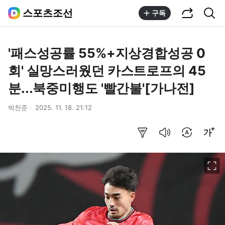
공유하기
통합검색
스포츠조선
구독
'패스성공률 55%+지상경합성공 0
회' 실망스러웠던 카스트로프의 45
분...북중미행도 '빨간불'[가나전]
박찬준
2025. 11. 18. 21:12
요약보기
음성으로 듣기
번역 설정
글씨크기 조절하기
이미지 크게 보기