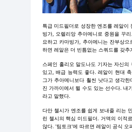
특급 미드필더로 성장한 엔조를 레알이 
빙가, 오렐리앙 추아메니로 중원을 꾸리고
요하고 카마빙가, 추아메니는 잔부상으로
하면 레알은 더 빈틈없는 스쿼드를 갖추게
스페인 훌리오 말도나도 기자는 자신의 
있고, 배급 능력도 좋다. 레알이 현대 
그가 추아메니보다 훨씬 낫다고 생각한다
진 가까이에서 뛸 수도 있는 선수다. 내
라고 말했다.
다만 첼시가 엔조를 쉽게 보내줄 리는 만무
린 첼시의 핵심 미드필더. 거액의 이적
않다. '팀토크'에 따르면 레알이 공식 오퍼