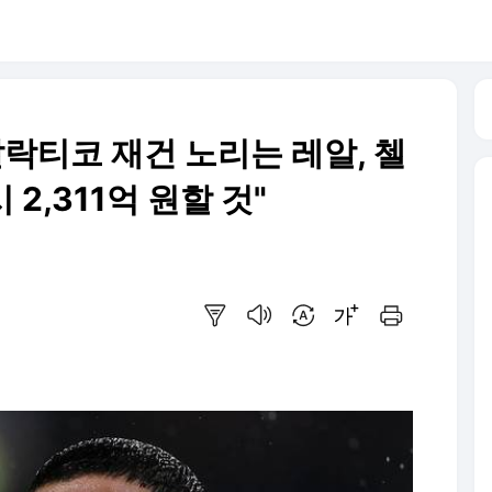
락티코 재건 노리는 레알, 첼
2,311억 원할 것"
요약보기
음성으로 듣기
번역 설정
글씨크기 조절하기
인쇄하기