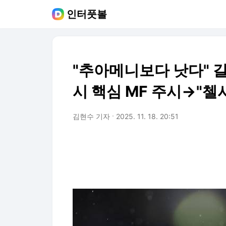
인터풋볼
"추아메니보다 낫다" 갈
시 핵심 MF 주시→"첼시 
김현수 기자
2025. 11. 18. 20:51