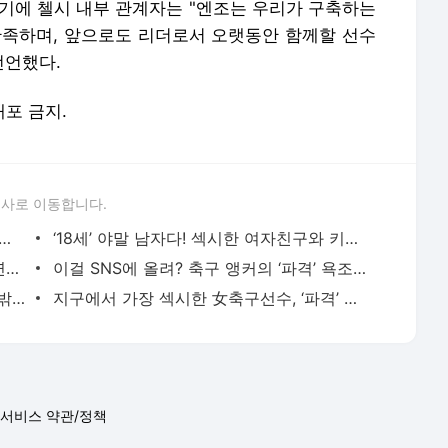
 여기에 첼시 내부 관계자는 "엔조는 우리가 구축하는
만족하며, 앞으로도 리더로서 오랫동안 함께할 선수
선언했다.
배포 금지.
론사로 이동합니다.
나이트?' 레알 초신성, 아내와 휴가 제대로 즐긴다! - 인터풋볼
‘18세’ 야말 남자다! 섹시한 여자친구와 키스 사진을 SNS에? - 인터풋볼
손녀뻘과 사귄다! 발롱도르 위너, 40년 연하 섹시 여친 공개 - 인터풋볼
이걸 SNS에 올려? 축구 앵커의 ‘파격’ 욕조 사진 화제 - 인터풋볼
3연속 발롱도르! 女축구계 메시, 경기장 밖 섹시미 대공개 - 인터풋볼
지구에서 가장 섹시한 女축구선수, ‘파격’ 란제리 입고 포즈 - 인터풋볼
서비스 약관/정책