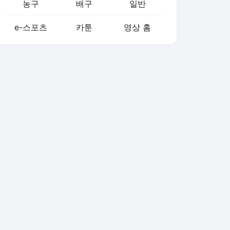
농구
배구
일반
e-스포츠
카툰
영상 홈