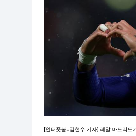
[인터풋볼=김현수 기자] 레알 마드리드