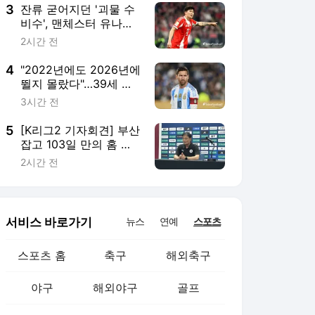
돌아오자마자 또 쓰러졌
3
잔류 굳어지던 '괴물 수
다 "수 주간 결장 전망"
비수', 맨체스터 유나이
티드 이적설 다시 불붙
2시간 전
었다..."우선적으로 원하
는 선수 영입 불발 시 선
4
"2022년에도 2026년에
택지"
뛸지 몰랐다"…39세 메
시 라스트 댄스 아직 안
3시간 전
끝났다, 2028 코파 출전
도 본인에게 맡긴다
5
[K리그2 기자회견] 부산
잡고 103일 만의 홈 승
리...최윤겸 감독 "계속
2시간 전
공격적으로, 도전적으로
하겠다! 새 전술도 준비
할 예정"
서비스 바로가기
뉴스
연예
스포츠
스포츠 홈
축구
해외축구
야구
해외야구
골프