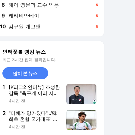
8
해이 영문과 교수 임용
,신규
9
캐리비안베이
,신규
10
김규원 개그맨
,신규
인터풋볼 랭킹 뉴스
최근 3시간 집계 결과입니다.
많이 본 뉴스
1
[K리그2 인터뷰] 조성환
감독 "축구계 이리 시끄
러운데, 이 더운 날씨에
4시간 전
경기까지...관중들 걱정
돼"
2
"어깨가 망가졌다"…'韓
최초 혼혈 국가대표' 옌
스, 월드컵 끝나자마자
4시간 전
연이은 악재→부상 털고