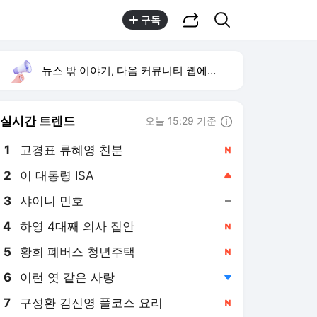
공유하기
검색
구독
뉴스 밖 이야기, 다음 커뮤니티 웹에서 보기
실시간 트렌드
오늘 15:29 기준
툴팁보기
1
고경표 류혜영 친분
,신규
2
이 대통령 ISA
,상승
3
샤이니 민호
,유지
4
하영 4대째 의사 집안
,신규
5
황희 폐버스 청년주택
,신규
6
이런 엿 같은 사랑
,하락
7
구성환 김신영 풀코스 요리
,신규