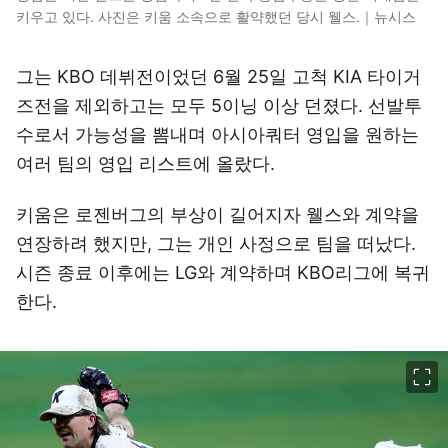
키우고 있다. 사진은 키움 소속으로 활약했던 당시 웰스.｜뉴시스
그는 KBO 데뷔전이었던 6월 25일 고척 KIA 타이거
즈전을 제외하고는 모두 5이닝 이상 던졌다. 선발투
수로서 가능성을 뽐내며 아시아쿼터 영입을 원하는
여러 팀의 영입 리스트에 올랐다.
키움은 로젠버그의 부상이 길어지자 웰스와 계약을
연장하려 했지만, 그는 개인 사정으로 팀을 떠났다.
시즌 종료 이후에는 LG와 계약하며 KBO리그에 복귀
한다.
이미지 크게 보기