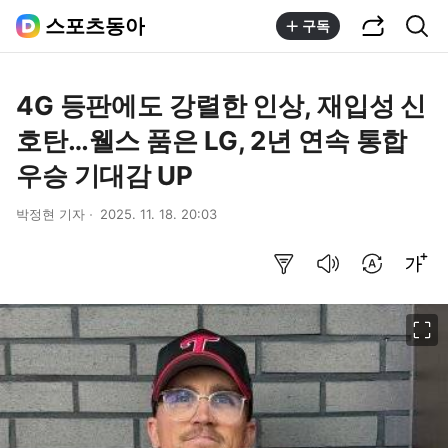
공유하기
통합검색
스포츠동아
구독
4G 등판에도 강렬한 인상, 재입성 신
호탄…웰스 품은 LG, 2년 연속 통합
우승 기대감 UP
박정현 기자
2025. 11. 18. 20:03
요약보기
음성으로 듣기
번역 설정
글씨크기 조절하기
이미지 크게 보기