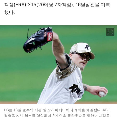
책점(ERA) 3.15(20이닝 7자책점), 16탈삼진을 기록
했다.
이미지 크게 보기
LG는 18일 호주의 좌완 웰스와 아시아쿼터 계약을 체결했다. KBO
경험을 지닌 웰스를 영입하며 2년 연속 통합우승을 향한 기대감을