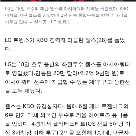
LG는 18일 호주의 좌완 웰스와 아시아쿼터 계약을 체결했다. KBO
경험을 지닌 웰스를 영입하며 2년 연속 통합우승을 향한 기대감을
키우고 있다. 사진제공｜LG 트윈스
LG 트윈스가 KBO 경력자 라클란 웰스(28)를 품었
다.
LG는 18일 호주 출신의 좌완투수 웰스를 아시아쿼터
로 영입했다.연봉은 20만 달러(약2억 9천만 원)로
아시아쿼터 선수에 지급할 수 있는 계약 규모 상한선
을 모두 채웠다.
웰스는 KBO 유경험자다. 올해 6월 케니 로젠버그의
6주 단기 대체 외국인 투수로 키움 히어로즈 유니폼
을 입었다. 4경기서 퀄리티스타트(QS·선발 6이닝 이
상 3자책점 이하 투구) 2번을 포함해 1승1패, 평균자