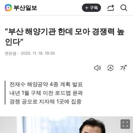
공유하기
통합검색
부산일보
구독
“부산 해양기관 한데 모아 경쟁력 높
인다”
변은샘
2025. 11. 18. 19:30
음성으로 듣기
번역 설정
글씨크기 조절하기
전재수 해양공약 4종 계획 발표
내년 1월 구체 이전 로드맵 윤곽
경쟁 공모로 지자체 1곳에 집중
이미지 크게 보기