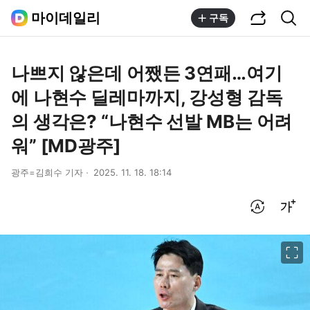
공유하기
통합검색
마이데일리
구독
나쁘지 않은데 어쨌든 3연패…여기
에 나현수 딜레마까지, 강성형 감독
의 생각은? “나현수 선발 MB는 어려
워” [MD광주]
광주=김희수 기자
2025. 11. 18. 18:14
번역 설정
글씨크기 조절하기
이미지 크게 보기