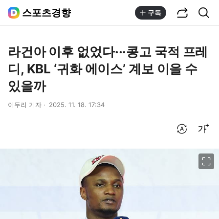
공유하기
통합검색
스포츠경향
구독
라건아 이후 없었다···콩고 국적 프레
디, KBL ‘귀화 에이스’ 계보 이을 수
있을까
이두리 기자
2025. 11. 18. 17:34
번역 설정
글씨크기 조절하기
이미지 크게 보기