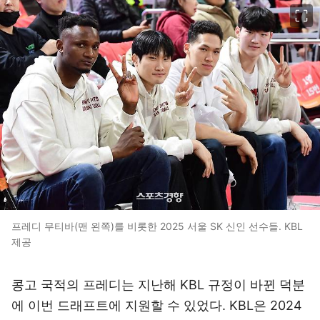
이미지 크게 보기
프레디 무티바(맨 왼쪽)를 비롯한 2025 서울 SK 신인 선수들. KBL
제공
콩고 국적의 프레디는 지난해 KBL 규정이 바뀐 덕분
에 이번 드래프트에 지원할 수 있었다. KBL은 2024