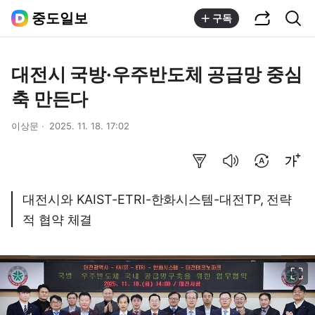
공유하기
통합검색
중도일보
구독
대전시 국방·우주반도체 공급망 중심
축 만든다
이상문
2025. 11. 18. 17:02
요약보기
음성으로 듣기
번역 설정
글씨크기 조절하기
대전시와 KAIST-ETRI-한화시스템-대전TP, 전략
적 협약 체결
이미지 크게 보기