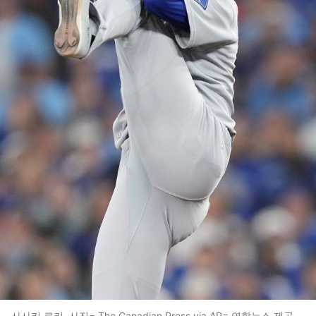
사사키 로키. 사진= The Canadian Press via AP= 연합뉴스 제공