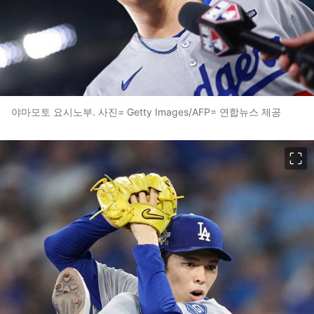
야마모토 요시노부. 사진= Getty Images/AFP= 연합뉴스 제공
이미지 크게 보기