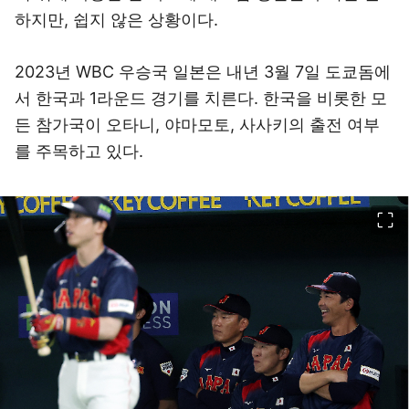
하지만, 쉽지 않은 상황이다.
2023년 WBC 우승국 일본은 내년 3월 7일 도쿄돔에
서 한국과 1라운드 경기를 치른다. 한국을 비롯한 모
든 참가국이 오타니, 야마모토, 사사키의 출전 여부
를 주목하고 있다.
이미지 크게 보기