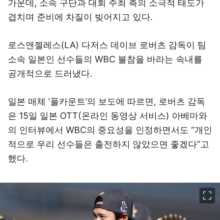
가운데, 소속 구단과 대회 주최 측의 소극적 태도가
겹치며 준비에 차질이 빚어지고 있다.
로스앤젤레스(LA) 다저스 데이브 로버츠 감독이 팀
소속 일본인 선수들의 WBC 불참을 바라는 속내를
공개적으로 드러냈다.
일본 매체 ‘풀카운트’의 보도에 따르면, 로버츠 감독
은 15일 일본 OTT(온라인 동영상 서비스) 아베마와
의 인터뷰에서 WBC의 중요성을 인정하면서도 “개인
적으로 우리 선수들은 출전하지 않았으면 좋겠다”고
했다.
이미지 크게 보기