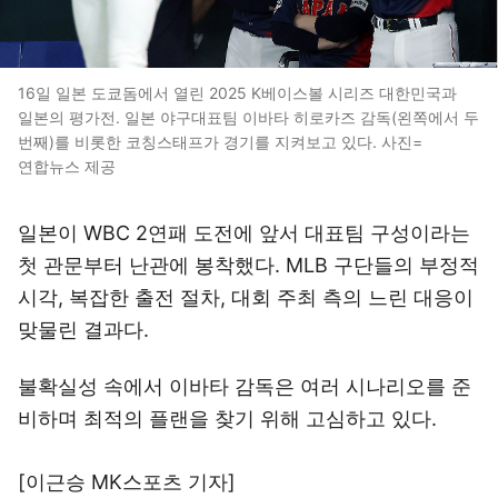
16일 일본 도쿄돔에서 열린 2025 K베이스볼 시리즈 대한민국과
일본의 평가전. 일본 야구대표팀 이바타 히로카즈 감독(왼쪽에서 두
번째)를 비롯한 코칭스태프가 경기를 지켜보고 있다. 사진=
연합뉴스 제공
일본이 WBC 2연패 도전에 앞서 대표팀 구성이라는
첫 관문부터 난관에 봉착했다. MLB 구단들의 부정적
시각, 복잡한 출전 절차, 대회 주최 측의 느린 대응이
맞물린 결과다.
불확실성 속에서 이바타 감독은 여러 시나리오를 준
비하며 최적의 플랜을 찾기 위해 고심하고 있다.
[이근승 MK스포츠 기자]