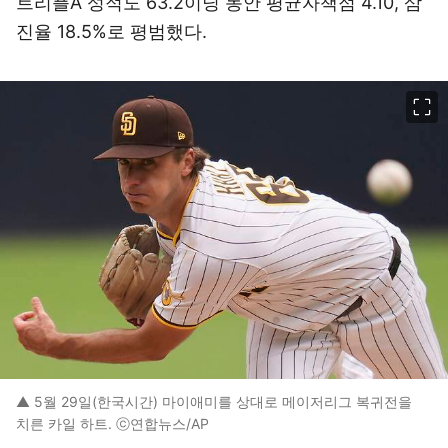
트리플A 성적도 63.2이닝 동안 평균자책점 4.10, 삼
진율 18.5%로 평범했다.
이미지 크게 보기
▲ 5월 29일(한국시간) 마이애미를 상대로 메이저리그 복귀전을
치른 카일 하트. ⓒ연합뉴스/AP