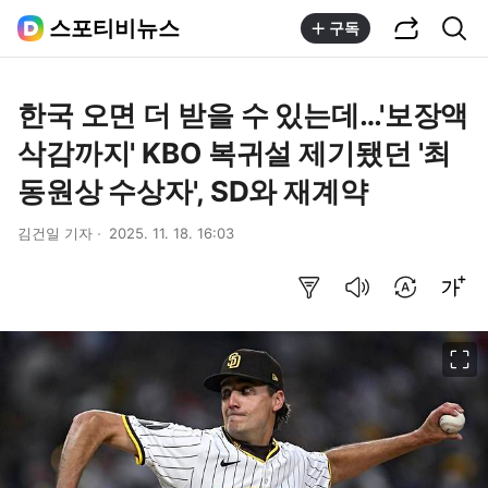
공유하기
통합검색
스포티비뉴스
구독
한국 오면 더 받을 수 있는데…'보장액
삭감까지' KBO 복귀설 제기됐던 '최
동원상 수상자', SD와 재계약
김건일 기자
2025. 11. 18. 16:03
요약보기
음성으로 듣기
번역 설정
글씨크기 조절하기
이미지 크게 보기