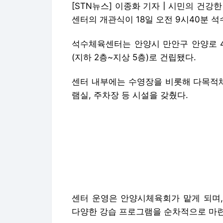
[STN뉴스] 이종화 기자┃시민의 건강
센터의 개관식이 18일 오전 9시40분 
석수체육센터는 안양시 만안구 안양로 498(
(지하 2층~지상 5층)로 건립됐다.
센터 내부에는 수영장을 비롯해 다목적체
램실, 주차장 등 시설을 갖췄다.
센터 운영은 안양시체육회가 맡게 되며,
다양한 강습 프로그램을 순차적으로 마련
센터 건립에는 총 360억원(국비 및 도비
이날 개관식에는 최대호 안양시장을 비롯
계자 등 200여 명이 참석해 석수체육센
최대호 안양시장은 기념사에서 "오랫동