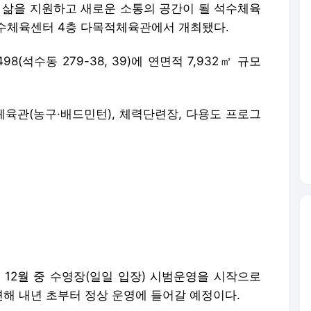
한 삶을 지원하고 새로운 소통의 공간이 될 석수체육
석수체육센터 4층 다목적체육관에서 개최됐다.
석수동 279-38, 39)에 연면적 7,932㎡ 규모
육관(농구·배드민턴), 체력단련장, 다용도 프로그
 12월 중 수영장(일일 입장) 시범운영을 시작으로
해 내년 초부터 정상 운영에 들어갈 예정이다.
 112억원・시비 248억원)의 사업비가 투입됐다.
해 지역 국회의원, 시・도의원, 안양시체육회 관
터의 새로운 출발을 축하했다.
안 기다려주신 시민 여러분께 감사드리며, 석수체