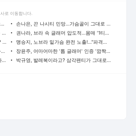
손연재, 비키니 최초…글래머 '아찔' 다 가졌네! - STN NEWS
장윤주, 어마어마한 '톱 글래머' 인증 '깜짝!' - STN NEWS
김유정, 남심 저격 '역대급 글래머' 민망하네! - STN NEWS
박규영, 발레복이라고? 삼각팬티가 그대로 '아찔' - STN NEWS
서비스 약관/정책
 글쓴이에 있으며, Daum의 입장과 다를 수 있습니다.