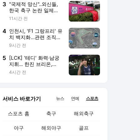
3
"국제적 망신"..외신들,
한국 축구 논란 일제히
집중 보도
11시간 전
4
인천시, 'F1 그랑프리' 유
치 백지화…관련 조직
폐지
9시간 전
5
[LCK] '테디' 화력·남궁
지휘... 한진 브리온,
BNK 2-0 완파하고 라이
4시간 전
즈 1위 탈환
서비스 바로가기
뉴스
연예
스포츠
스포츠 홈
축구
해외축구
야구
해외야구
골프