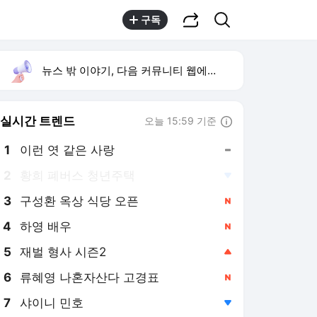
공유하기
검색
구독
뉴스 밖 이야기, 다음 커뮤니티 웹에서 보기
실시간 트렌드
오늘 15:59 기준
툴팁보기
1
이런 엿 같은 사랑
,유지
2
황희 폐버스 청년주택
,하락
3
구성환 옥상 식당 오픈
,신규
4
하영 배우
,신규
5
재벌 형사 시즌2
,상승
6
류혜영 나혼자산다 고경표
,신규
7
샤이니 민호
,하락