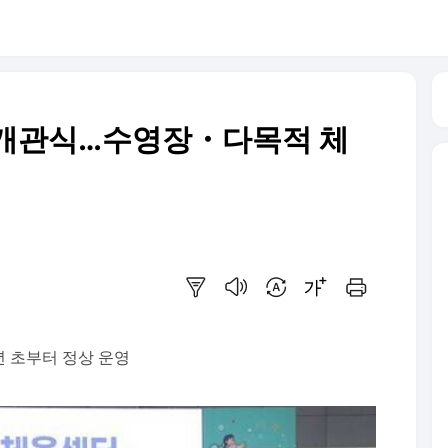
 개관식…수영장・다목적 체
요약보기
음성으로 듣기
번역 설정
글씨크기 조절하기
인쇄하기
년 초부터 정상 운영