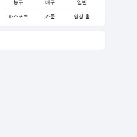
농구
배구
일반
e-스포츠
카툰
영상 홈