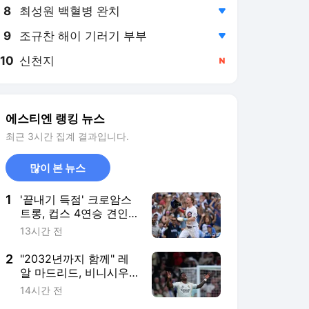
8
최성원 백혈병 완치
,하락
9
조규찬 해이 기러기 부부
,하락
10
신천지
,신규
에스티엔 랭킹 뉴스
최근 3시간 집계 결과입니다.
많이 본 뉴스
1
'끝내기 득점' 크로암스
트롱, 컵스 4연승 견인..
오타니와 MVP 각축
13시간 전
2
"2032년까지 함께" 레
알 마드리드, 비니시우
스와 재계약 성공..디오
14시간 전
망데 영입