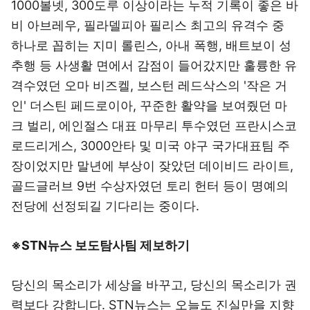
1000볼넷, 300도루 이상이라는 누적 기록이 좋은 바
비 아브레우, 필라델피아 필리스 최고의 유격수 중
하나로 꼽히는 지미 롤린스, 아내 폭행, 배트보이 성
추행 등 사생활 면에서 감점이 들어갔지만 훌륭한 유
격수였던 오마 비즈켈, 보스턴 레드삭스의 '작은 거
인' 더스틴 페드로이아, 꾸준한 활약을 보여줬던 마
크 벌리, 에인절스 대표 마무리 투수였던 프란시스코
로드리게스, 3000안타 및 미국 야구 국가대표팀 주
장이었지만 말년에 부상이 잦았던 데이비드 라이트,
골드글러브 9번 수상자였던 토리 헌터 등이 명예의
전당에 선정되길 기다리는 중이다.
※STN뉴스 보도탐사팀 제보하기
당신의 목소리가 세상을 바꾸고, 당신의 목소리가 권
력보다 강합니다. STN뉴스는 오늘도 진실만을 지향