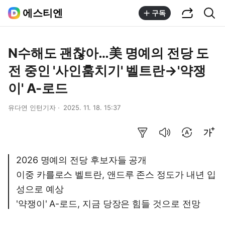
공유하기
통합검색
에스티엔
구독
N수해도 괜찮아…美 명예의 전당 도
전 중인 '사인훔치기' 벨트란→'약쟁
이' A-로드
유다연 인턴기자
2025. 11. 18. 15:37
요약보기
음성으로 듣기
번역 설정
글씨크기 조절하기
2026 명예의 전당 후보자들 공개
이중 카를로스 벨트란, 앤드루 존스 정도가 내년 입
성으로 예상
'약쟁이' A-로드, 지금 당장은 힘들 것으로 전망