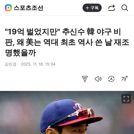
공유하기
통합검색
스포츠조선
구독
"19억 벌었지만" 추신수 韓 야구 비
판, 왜 美는 역대 최초 역사 쓴 날 재조
명했을까
김민경
2025. 11. 18. 15:34
요약보기
음성으로 듣기
번역 설정
글씨크기 조절하기
이미지 크게 보기