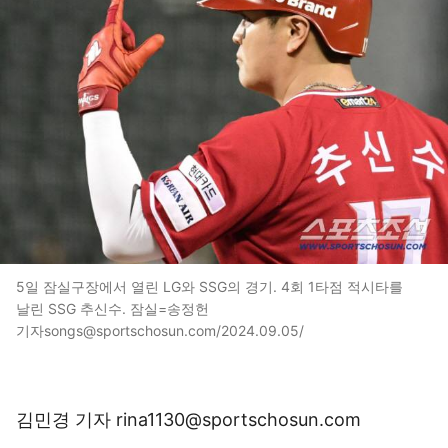
5일 잠실구장에서 열린 LG와 SSG의 경기. 4회 1타점 적시타를
날린 SSG 추신수. 잠실=송정헌
기자songs@sportschosun.com/2024.09.05/
김민경 기자 rina1130@sportschosun.com