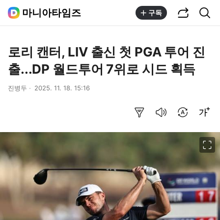
공유하기
통합검색
마니아타임즈
구독
로리 캔터, LIV 출신 첫 PGA 투어 진
출...DP 월드투어 7위로 시드 획득
진병두
2025. 11. 18. 15:16
요약보기
음성으로 듣기
번역 설정
글씨크기 조절하기
이미지 크게 보기