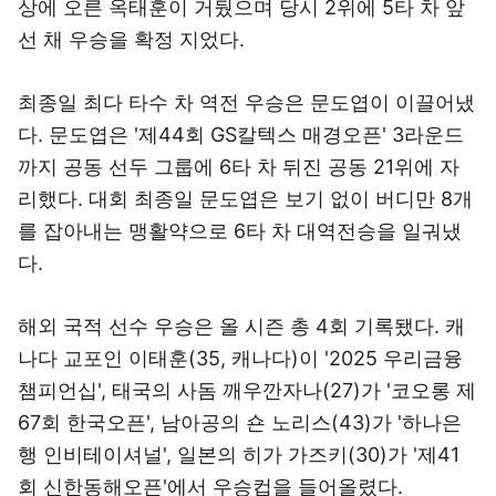
상에 오른 옥태훈이 거뒀으며 당시 2위에 5타 차 앞
선 채 우승을 확정 지었다.
최종일 최다 타수 차 역전 우승은 문도엽이 이끌어냈
다. 문도엽은 '제44회 GS칼텍스 매경오픈' 3라운드
까지 공동 선두 그룹에 6타 차 뒤진 공동 21위에 자
리했다. 대회 최종일 문도엽은 보기 없이 버디만 8개
를 잡아내는 맹활약으로 6타 차 대역전승을 일궈냈
다.
해외 국적 선수 우승은 올 시즌 총 4회 기록됐다. 캐
나다 교포인 이태훈(35, 캐나다)이 '2025 우리금융
챔피언십', 태국의 사돔 깨우깐자나(27)가 '코오롱 제
67회 한국오픈', 남아공의 숀 노리스(43)가 '하나은
행 인비테이셔널', 일본의 히가 가즈키(30)가 '제41
회 신한동해오픈'에서 우승컵을 들어올렸다.