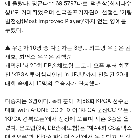
에 올랐다. 평균타수 69.5797타로 '덕춘상(최저타수
상)'도 거머쥐었으며 한국골프기자단이 선정한 '기량
발전상(Most Improved Player)'까지 얻는 영예를
누렸다.
▲ 우승자 16명 중 다승자는 3명… 최고령 우승은 김
재호, 최연소 우승은 김백준
개막전 '제20회 DB손해보험 프로미 오픈'부터 최종
전 'KPGA 투어챔피언십 in JEJU'까지 진행된 20개
대회 속에서 16명의 우승자가 탄생했다.
다승자는 3명이다. 옥태훈이 '제68회 KPGA 선수권
대회 with A-ONE CC'에 이어 'KPGA 군산CC 오픈',
'KPGA 경북오픈'에서 정상에 오르며 시즌 3승을 올
렸다. 문도엽(34, DB손해보험)은 '제44회 GS칼텍스
매경오픈'과 'KPGA 파운더스컵'에서 우승했고, 박상