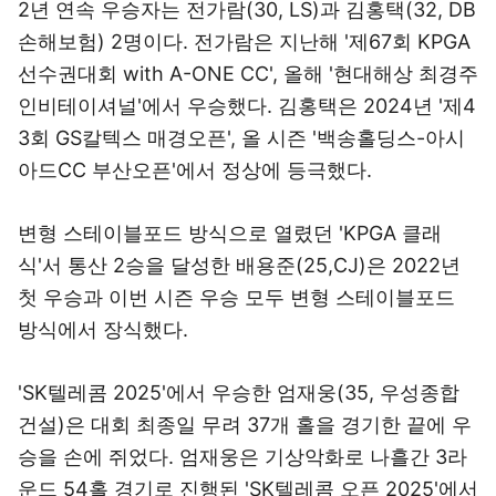
2년 연속 우승자는 전가람(30, LS)과 김홍택(32, DB
손해보험) 2명이다. 전가람은 지난해 '제67회 KPGA
선수권대회 with A-ONE CC', 올해 '현대해상 최경주
인비테이셔널'에서 우승했다. 김홍택은 2024년 '제4
3회 GS칼텍스 매경오픈', 올 시즌 '백송홀딩스-아시
아드CC 부산오픈'에서 정상에 등극했다.
변형 스테이블포드 방식으로 열렸던 'KPGA 클래
식'서 통산 2승을 달성한 배용준(25,CJ)은 2022년
첫 우승과 이번 시즌 우승 모두 변형 스테이블포드
방식에서 장식했다.
'SK텔레콤 2025'에서 우승한 엄재웅(35, 우성종합
건설)은 대회 최종일 무려 37개 홀을 경기한 끝에 우
승을 손에 쥐었다. 엄재웅은 기상악화로 나흘간 3라
운드 54홀 경기로 진행된 'SK텔레콤 오픈 2025'에서