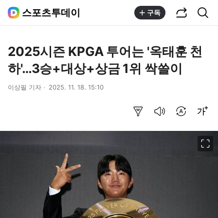
공유하기
통합검색
스포츠투데이
구독
2025시즌 KPGA 투어는 '옥태훈 천
하'…3승+대상+상금 1위 싹쓸이
이상필 기자
2025. 11. 18. 15:10
요약보기
음성으로 듣기
번역 설정
글씨크기 조절하기
이미지 크게 보기