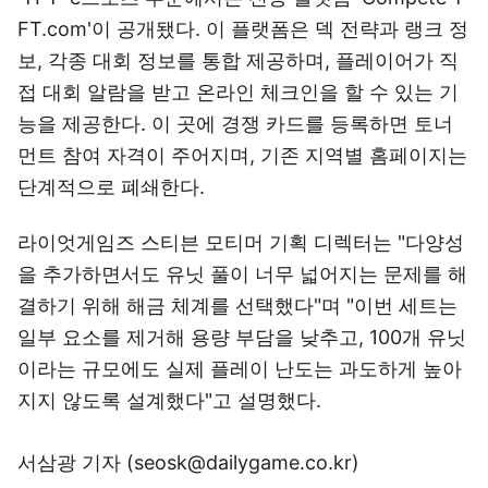
FT.com'이 공개됐다. 이 플랫폼은 덱 전략과 랭크 정
보, 각종 대회 정보를 통합 제공하며, 플레이어가 직
접 대회 알람을 받고 온라인 체크인을 할 수 있는 기
능을 제공한다. 이 곳에 경쟁 카드를 등록하면 토너
먼트 참여 자격이 주어지며, 기존 지역별 홈페이지는
단계적으로 폐쇄한다.
라이엇게임즈 스티븐 모티머 기획 디렉터는 "다양성
을 추가하면서도 유닛 풀이 너무 넓어지는 문제를 해
결하기 위해 해금 체계를 선택했다"며 "이번 세트는
일부 요소를 제거해 용량 부담을 낮추고, 100개 유닛
이라는 규모에도 실제 플레이 난도는 과도하게 높아
지지 않도록 설계했다"고 설명했다.
서삼광 기자 (seosk@dailygame.co.kr)