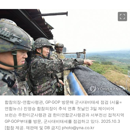
이미지 크게 보기
합참의장-연합사령관, GP·GOP 방문해 군사대비태세 점검 (서울=
연합뉴스) 진영승 합참의장이 추석 연휴 첫날인 3일 제이비어
브런슨 주한미군사령관 겸 한미연합군사령관과 서부전선 접적지역
GP·GOP부대를 방문, 군사대비태세를 점검하고 있다. 2025.10.3
[합참 제공. 재판매 및 DB 금지] photo@yna.co.kr