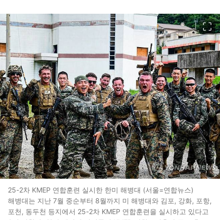
이미지 크게 보기
25-2차 KMEP 연합훈련 실시한 한미 해병대 (서울=연합뉴스)
해병대는 지난 7월 중순부터 8월까지 미 해병대와 김포, 강화, 포항,
포천, 동두천 등지에서 25-2차 KMEP 연합훈련을 실시하고 있다고