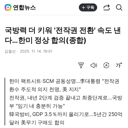
공유하기
통합검색
연합뉴스
구독
국방력 더 키워 '전작권 전환' 속도 낸
다…한미 정상 합의(종합)
김철선
2025. 11. 14. 19:01
요약보기
음성으로 듣기
번역 설정
글씨크기 조절하기
한미 팩트시트·SCM 공동성명…李대통령 "전작권
환수 주도적 의지 천명, 美 지지"
전작권, 내년 2단계 검증 끝내고 최종단계로…국방
부 "임기 내 충분히 가능"
韓국방비, GDP 3.5％까지 올리기로…5년간 250억
달러 美무기 구매도 합의