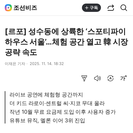
공유하기
통합검색
조선비즈
구독
[르포] 성수동에 상륙한 ‘스포티파이
하우스 서울’…체험 공간 열고 韓 시장
공략 속도
이재은 기자
2025. 11. 14. 18:32
요약보기
음성으로 듣기
번역 설정
글씨크기 조절하기
라이브 공연에 체험형 공간까지
더 키드 라로이·센트럴 씨·지코 무대 올라
작년 10월 무료 요금제 도입 이후 사용자 증가
유튜브 뮤직, 멜론 이어 3위 진입