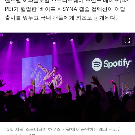
센트럴 씨와글로벌 스트리트웨어 브랜드 베이프(BA
PE)가 협업한 ‘베이프 × SYNA’ 캡슐 컬렉션이 이달
출시를 앞두고 국내 팬들에게 최초로 공개된다.
이미지 크게 보기
13일 저녁 '스포티파이 하우스 서울'에서 공연하는 래퍼 지코 /