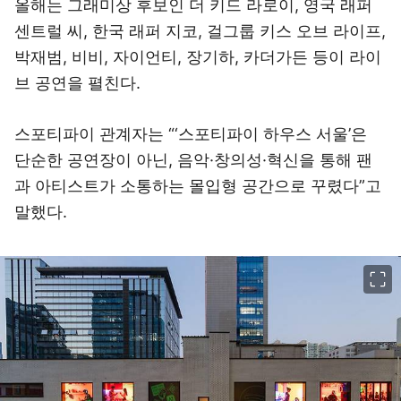
올해는 그래미상 후보인 더 키드 라로이, 영국 래퍼
센트럴 씨, 한국 래퍼 지코, 걸그룹 키스 오브 라이프,
박재범, 비비, 자이언티, 장기하, 카더가든 등이 라이
브 공연을 펼친다.
스포티파이 관계자는 “‘스포티파이 하우스 서울’은
단순한 공연장이 아닌, 음악·창의성·혁신을 통해 팬
과 아티스트가 소통하는 몰입형 공간으로 꾸렸다”고
말했다.
이미지 크게 보기