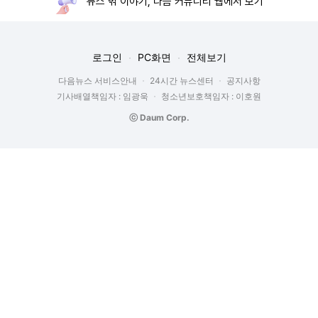
뉴스 밖 이야기, 다음 커뮤니티 웹에서 보기
로그인
PC화면
전체보기
다음뉴스 서비스안내
24시간 뉴스센터
공지사항
기사배열책임자 : 임광욱
청소년보호책임자 : 이호원
ⓒ Daum Corp.