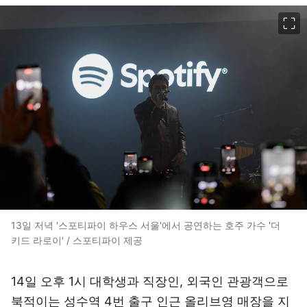
이미지 크게 보기
13일 저녁 '스포티파이 하우스 서울'에서 공연하는 호주 가수 '더
키드 라로이' / 스포티파이 제공
14일 오후 1시 대학생과 직장인, 외국인 관광객으로
북적이는 성수역 4번 출구 인근 올리브영 매장을 지