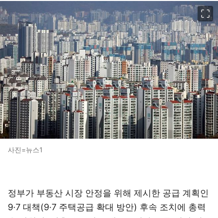
이미지 크게 보기
사진=뉴스1
정부가 부동산 시장 안정을 위해 제시한 공급 계획인
9·7 대책(9·7 주택공급 확대 방안) 후속 조치에 총력