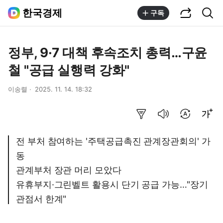
공유하기
통합검색
한국경제
구독
정부, 9·7 대책 후속조치 총력…구윤
철 "공급 실행력 강화"
이송렬
2025. 11. 14. 18:32
요약보기
음성으로 듣기
번역 설정
글씨크기 조절하기
전 부처 참여하는 '주택공급촉진 관계장관회의' 가
동
관계부처 장관 머리 모았다
유휴부지·그린벨트 활용시 단기 공급 가능…"장기
관점서 한계"