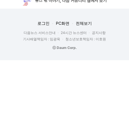
뉴스 밖 이야기, 다음 커뮤니티 웹에서 보기
로그인
PC화면
전체보기
다음뉴스 서비스안내
24시간 뉴스센터
공지사항
기사배열책임자 : 임광욱
청소년보호책임자 : 이호원
ⓒ Daum Corp.