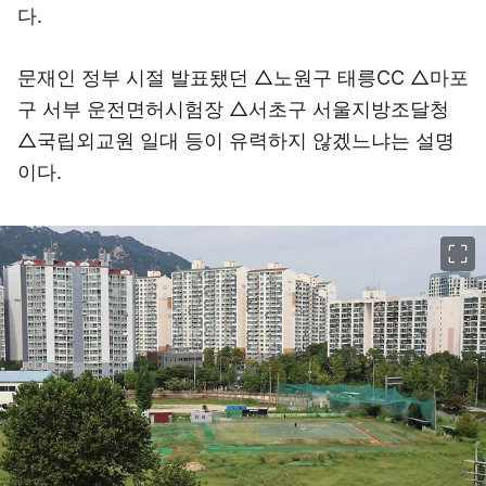
다.
문재인 정부 시절 발표됐던 △노원구 태릉CC △마포
구 서부 운전면허시험장 △서초구 서울지방조달청
△국립외교원 일대 등이 유력하지 않겠느냐는 설명
이다.
이미지 크게 보기