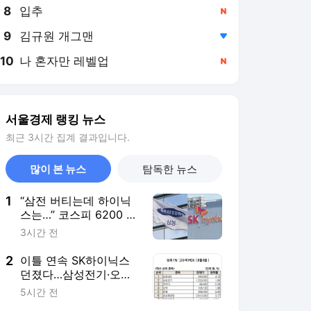
8
입추
,신규
9
김규원 개그맨
,하락
10
나 혼자만 레벨업
,신규
서울경제 랭킹 뉴스
최근 3시간 집계 결과입니다.
많이 본 뉴스
탐독한 뉴스
1
“삼전 버티는데 하이닉
스는…” 코스피 6200 사
수 안간힘 속 코스닥도
3시간 전
꺾여 [이런국장 저런주
식]
2
이틀 연속 SK하이닉스
던졌다…삼성전기·오이
솔루션은 매수 [주식 초
5시간 전
고수는 지금]