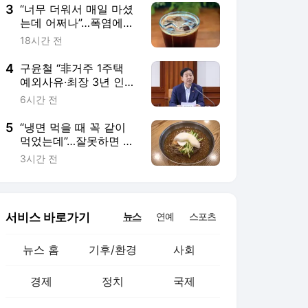
3
“너무 더워서 매일 마셨
는데 어쩌나”…폭염에
‘아이스 커피’ 들이켰다
18시간 전
간
4
구윤철 “非거주 1주택
예외사유·최장 3년 인정
기간, 신축적으로 검토”
6시간 전
5
“냉면 먹을 때 꼭 같이
먹었는데”…잘못하면 온
가족 응급실 간다, 환자
3시간 전
28% 급증 [헬시타임]
서비스 바로가기
뉴스
연예
스포츠
뉴스 홈
기후/환경
사회
경제
정치
국제