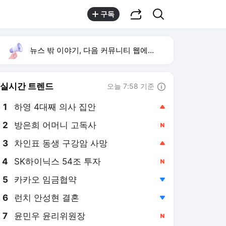
공유하기
검색
구독
뉴스 밖 이야기, 다음 커뮤니티 웹에서 보기
실시간 트렌드
오늘 7:58 기준
툴팁보기
1
하영 4대째 의사 집안
,상승
2
방은희 어머니 고독사
,신규
4
SK하이닉스 54조 투자
,신규
5
카카오 임금협약
,하락
6
런치 안성현 결혼
,하락
7
윤민우 윤리위원장
,신규