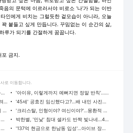
사랑받고 싶은 마음, 위로받고 싶은 간절함을, 하인
죽음의 문턱에 이르러서야 비로소 ‘나’가 되는 이반
 타인에게 비치는 그럴듯한 겉모습이 아니라, 오늘
 꽉 붙들고 싶게 만듭니다. 꾸밈없는 이 순간의 삶,
루하루가 되기를 간절하게 꿈꿉니다.
배포 금지.
론사로 이동합니다.
'41세 톱모델' 이현이, '상의 완전 탈의' 화보 공개…'파격 섹시미'
'아이유, 이렇게까지 예뻐지면 정말 반칙'…민소매에 주근깨까지 '팔색조 매력'
'탈옥해 집 찾아가 보복하겠다'…'부산 돌려차기' 가해자, 어떻게 주소 알았나
'45세' 공효진 임신했다고?…배 내민 사진에 '케빈오 2세냐' 깜짝
태국인들 '너무 부끄럽다'…한국 유튜버에 바가지 씌운 시장 상인 결국 이렇게
'크리스탈, 인형이야? 여신이야?'…몽환적 분위기 첫 싱글 '솔리터리' 커버 공개
'문근영, 이렇게 예뻤나?' 38세에도 굴욕 없는 '민낯 셀카'…동안 미모에 '깜짝'
박한별, '민낯' 침대 셀카도 반짝 빛나네…40세에도 '얼짱 클래스' 여전
그 정도로 위험하다고?…'화장실 찌든 때 없애는 '이것', 절대 이렇게 쓰지 마세요'
'137억 현금으로 한남동 입성'…아이브 장원영, 유엔빌리지 고급빌라 매입