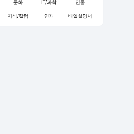
문화
IT/과학
인물
지식/칼럼
연재
배열설명서