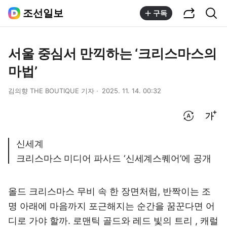
공유하기
통합검색
조선일보
구독
서울 중심서 만끽하는 ‘크리스마스의
마법’
김의향 THE BOUTIQUE 기자
2025. 11. 14. 00:32
번역 설정
글씨크기 조절하기
신세계
크리스마스 미디어 파사드 ‘신세계스퀘어’에 공개
올드 크리스마스 무비 속 한 장면처럼, 반짝이는 조
명 아래에 마음까지 포근해지는 순간을 꿈꾼다면 어
디로 가야 할까. 로맨틱 골드와 레드 빛의 트리 , 캐럴