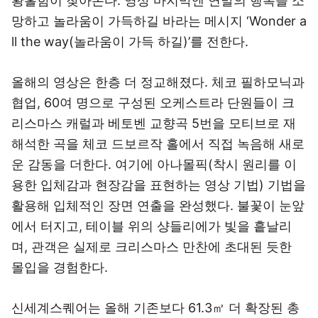
황홀함이 찾아온다. 영상 마지막엔 연말의 행복을 소
망하고 놀라움이 가득하길 바라는 메시지 ‘Wonder a
ll the way(놀라움이 가득 하길)’를 전한다.
올해의 영상은 한층 더 정교해졌다. 체코 필하모닉과
협업, 60여 명으로 구성된 오케스트라 단원들이 크
리스마스 캐럴과 베토벤 교향곡 5번을 모티브로 재
해석한 곡을 체코 드보르작 홀에서 직접 녹음해 새로
운 감동을 더한다. 여기에 아나몰픽(착시 원리를 이
용한 입체감과 현장감을 표현하는 영상 기법) 기법을
활용해 입체적인 장면 연출을 완성했다. 불꽃이 눈앞
에서 터지고, 테이블 위의 샹들리에가 빛을 흩날리
며, 관객은 실제로 크리스마스 만찬에 초대된 듯한
몰입을 경험한다.
신세계스퀘어는 올해 기존보다 61.3㎡ 더 확장된 총