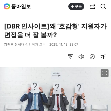
공유하기
통합검색
동아일보
구독
[DBR 인사이트]왜 ‘호감형’ 지원자가
면접을 더 잘 볼까?
김영훈 연세대 심리학과 교수
2025. 11. 13. 23:07
요약보기
음성으로 듣기
번역 설정
글씨크기 조절하기
이미지 크게 보기