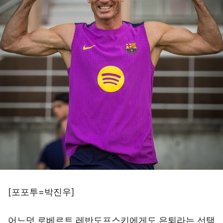
[포포투=박진우]
어느덧 로베르트 레반도프스키에게도 은퇴라는 선택