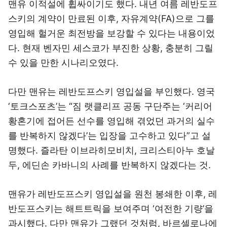
맨유 이적설에 휩싸이기도 했다. 내년 여름 레반도프
스키의 계약이 만료된 이후, 자유계약(FA)으로 그를
영입해 헐거운 최전방을 보강할 수 있다는 내용이었
다. 현재 벤자민 세스코가 부진한 상황, 충분히 그릴
수 있을 만한 시나리오였다.
다만 맨유는 레반도프스키 영입설을 부인했다. 영국
‘토크스포츠’는 “짐 랫클리프 공동 구단주는 ‘커리어
황혼기에 접어든 선수를 영입해 겪었던 과거의 실수
를 반복하지 않겠다’는 입장을 고수하고 있다”고 설
명했다. 즐라탄 이브라히모비치, 크리스티아누 호날
두, 에딘손 카바니의 사례를 반복하지 않겠다는 것.
맨유가 레반도프스키 영입설을 원천 봉쇄한 이후, 레
반도프스키는 해트트릭을 보여주며 ‘여전한 기량’을
과시했다. 다만 맨유가 그랬던 것처럼, 바르셀로나에