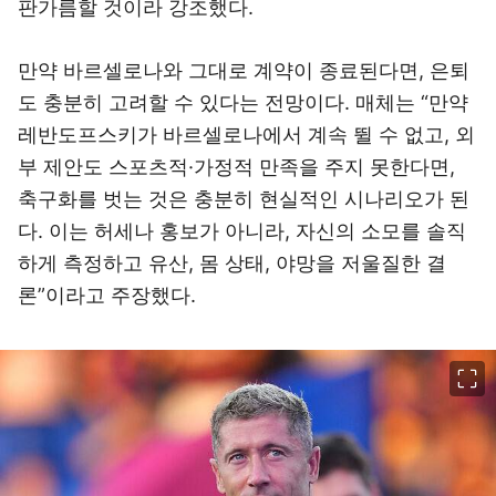
판가름할 것이라 강조했다.
만약 바르셀로나와 그대로 계약이 종료된다면, 은퇴
도 충분히 고려할 수 있다는 전망이다. 매체는 “만약
레반도프스키가 바르셀로나에서 계속 뛸 수 없고, 외
부 제안도 스포츠적·가정적 만족을 주지 못한다면,
축구화를 벗는 것은 충분히 현실적인 시나리오가 된
다. 이는 허세나 홍보가 아니라, 자신의 소모를 솔직
하게 측정하고 유산, 몸 상태, 야망을 저울질한 결
론”이라고 주장했다.
이미지 크게 보기