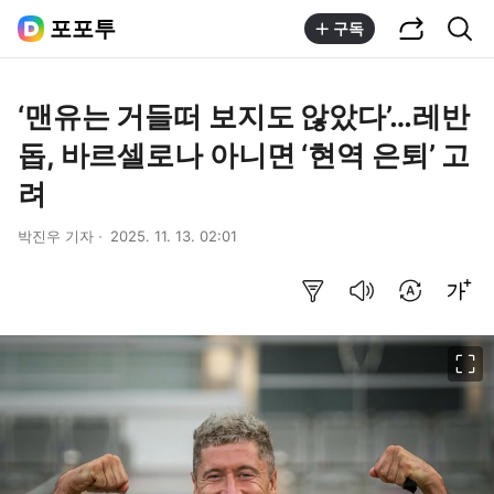
공유하기
통합검색
포포투
구독
‘맨유는 거들떠 보지도 않았다’…레반
돕, 바르셀로나 아니면 ‘현역 은퇴’ 고
려
박진우 기자
2025. 11. 13. 02:01
요약보기
음성으로 듣기
번역 설정
글씨크기 조절하기
이미지 크게 보기