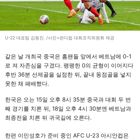
U-22 대표팀 김동진. /사진=판다컵 대회조직위원회 제공
같은 날 개최국 중국은 홈팬들 앞에서 베트남에 0-1
로 져 자존심을 구겼다. 팽팽한 0의 균형이 이어지다
후반 36분 선제골을 실점한 뒤, 끝내 동점골을 넣지
못한 채 패배했다.
한국은 오는 15일 오후 8시 35분 중국과 대회 두 번
째 경기를 치른 뒤, 18일 오후 4시 30분엔 베트남과
최종전을 치른 뒤 귀국길에 오른다.
한편 이민성호가 준비 중인 AFC U-23 아시안컵은