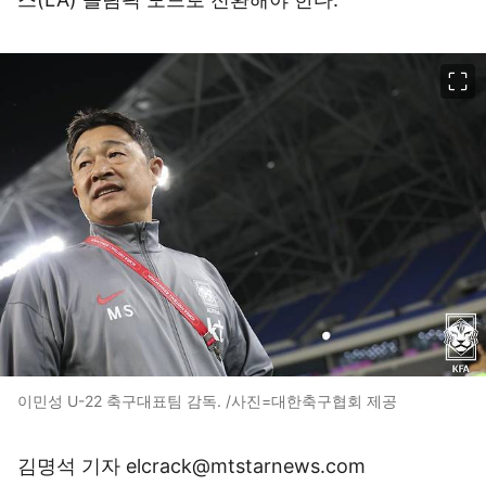
이미지 크게 보기
이민성 U-22 축구대표팀 감독. /사진=대한축구협회 제공
김명석 기자 elcrack@mtstarnews.com