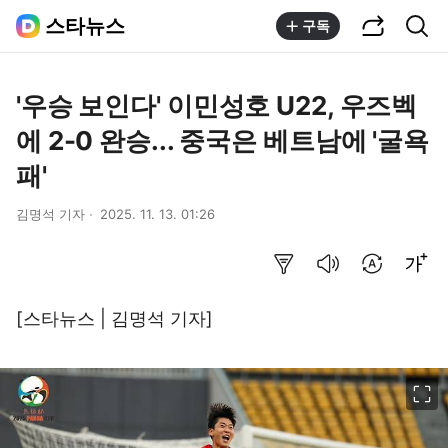
공유하기
통합검색
스타뉴스
구독
'우승 보인다' 이민성호 U22, 우즈벡
에 2-0 완승... 중국은 베트남에 '굴욕
패'
김명석 기자
2025. 11. 13. 01:26
요약보기
음성으로 듣기
번역 설정
글씨크기 조절하기
[스타뉴스 | 김명석 기자]
이미지 크게 보기