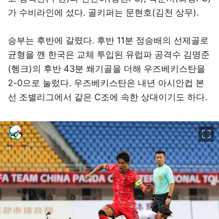
가 수비라인에 섰다. 골키퍼는 문현호(김천 상무).
승부는 후반에 갈렸다. 후반 11분 정승배의 선제골로
균형을 깬 한국은 교체 투입된 유럽파 공격수 김명준
(헹크)의 후반 43분 쐐기골을 더해 우즈베키스탄을
2-0으로 눌렀다. 우즈베키스탄은 내년 아시안컵 본
선 조별리그에서 같은 C조에 속한 상대이기도 하다.
이미지 크게 보기