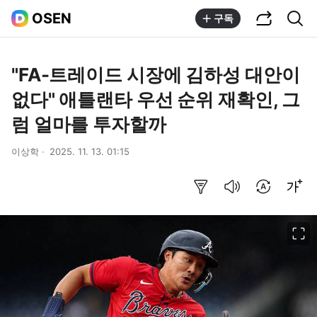
공유하기
통합검색
OSEN
구독
"FA-트레이드 시장에 김하성 대안이
없다" 애틀랜타 우선 순위 재확인, 그
럼 얼마를 투자할까
이상학
2025. 11. 13. 01:15
요약보기
음성으로 듣기
번역 설정
글씨크기 조절하기
이미지 크게 보기