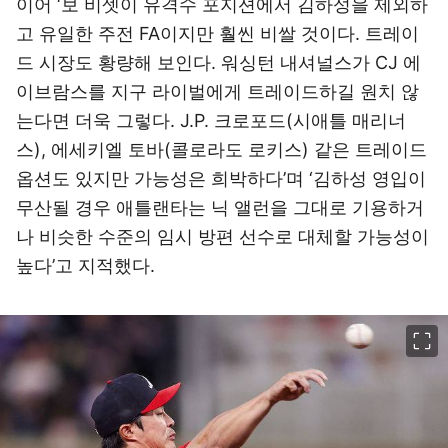
이어 ‘보 비셋이 유격수 포지션에서 김하성을 제외하
고 유일한 주전 FA이지만 훨씬 비쌀 것이다. 트레이
드 시장도 황량해 보인다. 워싱턴 내셔널스가 CJ 에
이브람스를 지구 라이벌에게 트레이드하길 원치 않
는다면 더욱 그렇다. J.P. 크로포드(시애틀 매리너
스), 에세키엘 토바(콜로라도 로키스) 같은 트레이드
옵션도 있지만 가능성은 희박하다’며 ‘김하성 영입이
무산될 경우 애틀랜타는 닉 앨런을 그대로 기용하거
나 비슷한 수준의 임시 방편 선수로 대체할 가능성이
높다’고 지적했다.
이미지 크게 보기