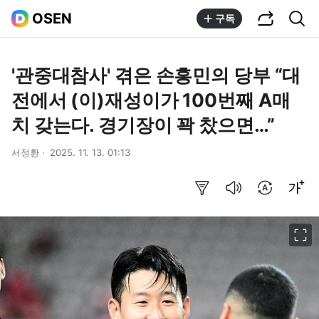
공유하기
통합검색
OSEN
구독
'관중대참사' 겪은 손흥민의 당부 “대
전에서 (이)재성이가 100번째 A매
치 갖는다. 경기장이 꽉 찼으면…”
서정환
2025. 11. 13. 01:13
요약보기
음성으로 듣기
번역 설정
글씨크기 조절하기
이미지 크게 보기