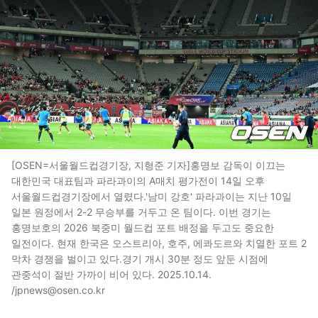
[OSEN=서울월드컵경기장, 지형준 기자]홍명보 감독이 이끄는
대한민국 대표팀과 파라과이의 A매치 평가전이 14일 오후
서울월드컵경기장에서 열렸다.'남미 강호' 파라과이는 지난 10일
일본 원정에서 2-2 무승부를 거두고 온 팀이다. 이번 경기는
홍명보호의 2026 북중미 월드컵 포트 배정을 두고도 중요한
일전이다. 현재 한국은 오스트리아, 호주, 에콰도르와 치열한 포트 2
막차 경쟁을 벌이고 있다.경기 개시 30분 정도 앞둔 시점에
관중석이 절반 가까이 비어 있다. 2025.10.14.
/jpnews@osen.co.kr