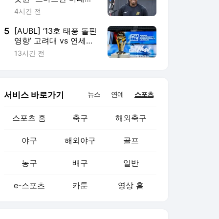
야구
해외야구
골프
농구
배구
일반
e-스포츠
카툰
영상 홈