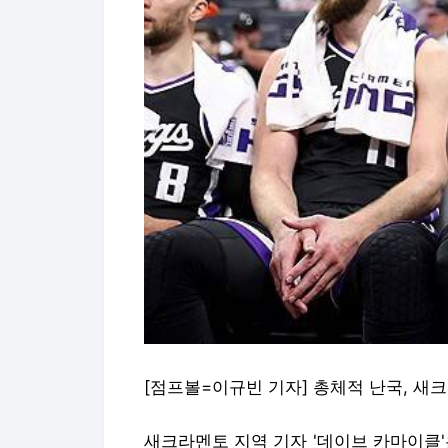
[점프볼=이규빈 기자] 총체적 난국, 새
새크라멘토 지역 기자 '데이브 카마이클'