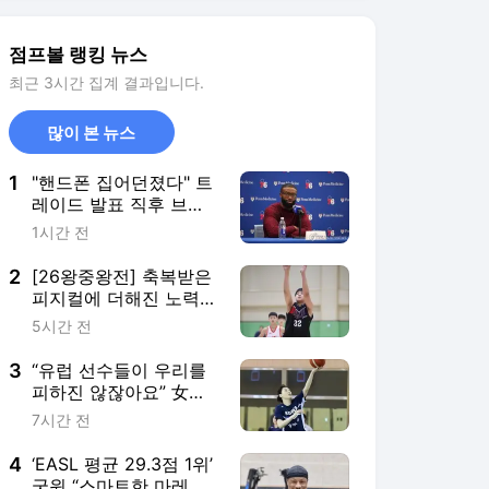
2
[26왕중왕전] 축복받은
피지컬에 더해진 노력…
한국의 샤킬 오닐을 꿈
5시간 전
꾸는 고현곤의 성장기
3
“유럽 선수들이 우리를
피하진 않잖아요” 女대
표팀이 대학팀들과 맞붙
7시간 전
는 이유
4
‘EASL 평균 29.3점 1위’
굿윈 “스마트한 마레이
와 뛰고 싶었다”
4시간 전
5
[AUBL] ‘13호 태풍 돌핀
영향’ 고려대 vs 연세대
7-8위 순위 결정전 취소
13시간 전
결정
서비스 바로가기
뉴스
연예
스포츠
스포츠 홈
축구
해외축구