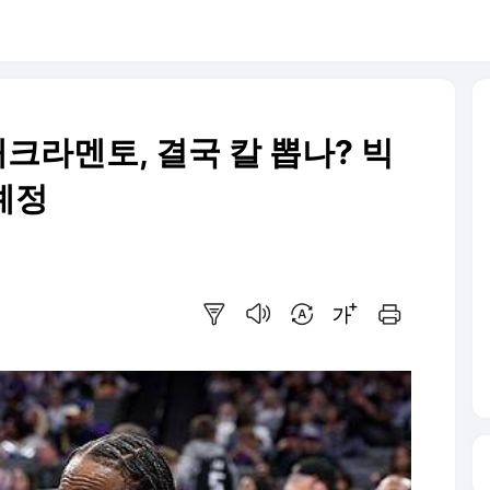
새크라멘토, 결국 칼 뽑나? 빅
예정
요약보기
음성으로 듣기
번역 설정
글씨크기 조절하기
인쇄하기