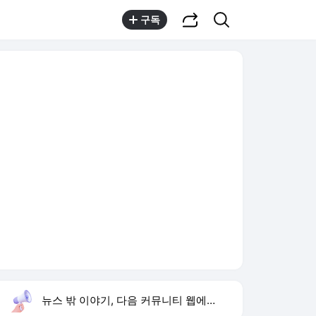
공유하기
검색
구독
뉴스 밖 이야기, 다음 커뮤니티 웹에서 보기
실시간 트렌드
오늘 4:49 기준
툴팁보기
1
손서연 U17 세계선수권 28점
,하락
2
방은희 모친 고독사
,신규
3
김규원 사회복무요원 미담
,하락
4
홈플러스
,하락
5
하영 의사 집안
,신규