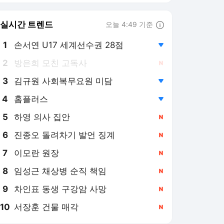
6
진종오 돌려차기 발언 징계
,신규
7
이모란 원장
,신규
8
임성근 채상병 순직 책임
,신규
9
차인표 동생 구강암 사망
,신규
10
서장훈 건물 매각
,신규
점프볼 랭킹 뉴스
최근 3시간 집계 결과입니다.
많이 본 뉴스
1
"핸드폰 집어던졌다" 트
레이드 발표 직후 브라
운의 솔직한 심정
1시간 전