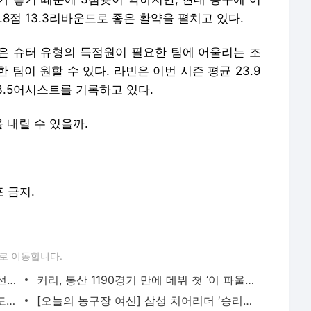
.8점 13.3리바운드로 좋은 활약을 펼치고 있다.
은 슈터 유형의 득점원이 필요한 팀에 어울리는 조
팀이 원할 수 있다. 라빈은 이번 시즌 평균 23.9
 3.5어시스트를 기록하고 있다.
 내릴 수 있을까.
포 금지.
로 이동합니다.
“멘탈 관리·훈련 파트너 역할” 소노 외국선수 나이트·존슨, 이들 옆에는 든든한 가족이 있다?
커리, 통산 1190경기 만에 데뷔 첫 ‘이 파울’ 범했다…“믿기 힘든 장면” 현지 언론도 놀라
[EASL] “워니와 먼로 덕분...” 20점 넣고도 겸손했던 이민서
[오늘의 농구장 여신] 삼성 치어리더 ′승리의 함성을 외쳐요′