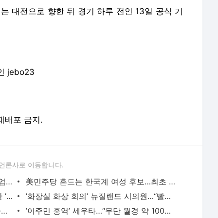
 대전으로 향한 뒤 경기 하루 전인 13일 공식 기
jebo23
 재배포 금지.
 언론사로 이동합니다.
미 민주, 트럼프 측 30억원 건넨 한국 기업에 “잠재적 뇌물“
美민주당 흔드는 한국계 여성 후보…최초 주지사 될까
대한축구협회, 2011~2012년 외국인 심판 ’성접대’ 파문
’화장실 화상 회의’ 뉴질랜드 시의원…“빨래 보여도 괜찮아“
내 아이 물놀이 튜브 안전?…해외직구 ’주의보’
’이주민 홍역’ 세우타…“무단 월경 약 100명 사망“