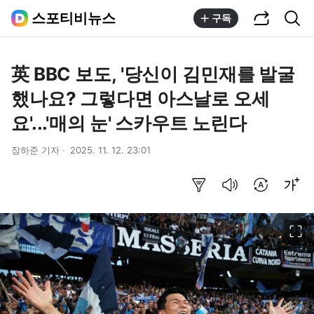
공유하기
통합검색
스포티비뉴스
구독
英 BBC 보도, '당신이 김민재를 발굴
했나요? 그렇다면 아스날로 오세
요'...'매의 눈' 스카우트 노린다
장하준 기자
2025. 11. 12. 23:01
요약보기
음성으로 듣기
번역 설정
글씨크기 조절하기
이미지 크게 보기