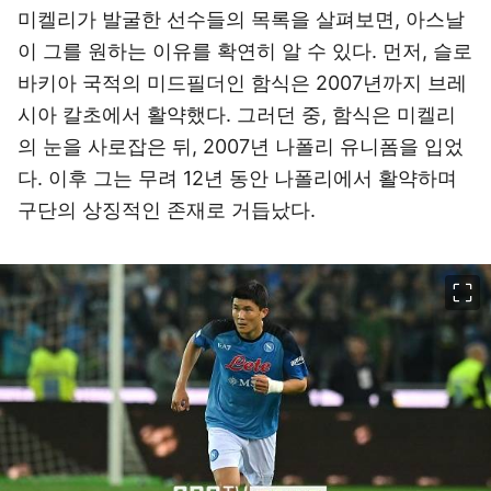
미켈리가 발굴한 선수들의 목록을 살펴보면, 아스날
이 그를 원하는 이유를 확연히 알 수 있다. 먼저, 슬로
바키아 국적의 미드필더인 함식은 2007년까지 브레
시아 칼초에서 활약했다. 그러던 중, 함식은 미켈리
의 눈을 사로잡은 뒤, 2007년 나폴리 유니폼을 입었
다. 이후 그는 무려 12년 동안 나폴리에서 활약하며
구단의 상징적인 존재로 거듭났다.
이미지 크게 보기