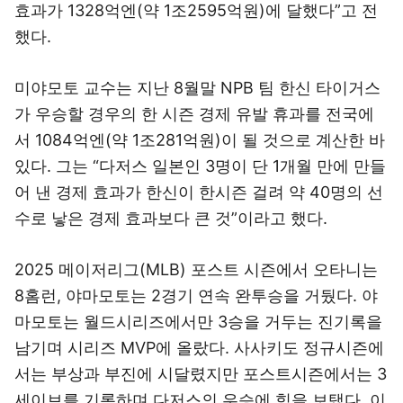
효과가 1328억엔(약 1조2595억원)에 달했다”고 전
했다.
미야모토 교수는 지난 8월말 NPB 팀 한신 타이거스
가 우승할 경우의 한 시즌 경제 유발 휴과를 전국에
서 1084억엔(약 1조281억원)이 될 것으로 계산한 바
있다. 그는 “다저스 일본인 3명이 단 1개월 만에 만들
어 낸 경제 효과가 한신이 한시즌 걸려 약 40명의 선
수로 낳은 경제 효과보다 큰 것”이라고 했다.
2025 메이저리그(MLB) 포스트 시즌에서 오타니는
8홈런, 야마모토는 2경기 연속 완투승을 거뒀다. 야
마모토는 월드시리즈에서만 3승을 거두는 진기록을
남기며 시리즈 MVP에 올랐다. 사사키도 정규시즌에
서는 부상과 부진에 시달렸지만 포스트시즌에서는 3
세이브를 기록하며 다저스의 우승에 힘을 보탰다. 이