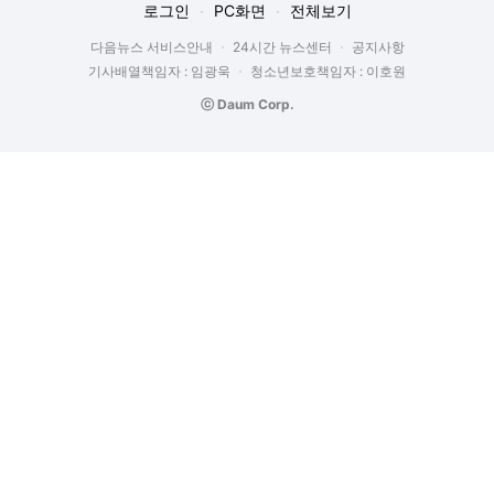
로그인
PC화면
전체보기
다음뉴스 서비스안내
24시간 뉴스센터
공지사항
기사배열책임자 : 임광욱
청소년보호책임자 : 이호원
ⓒ Daum Corp.