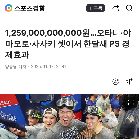
공유하기
통합검색
스포츠경향
구독
1,259,000,000,000원…오타니·야
마모토·사사키 셋이서 한달새 PS 경
제효과
양승남 기자
2025. 11. 12. 21:41
번역 설정
글씨크기 조절하기
이미지 크게 보기