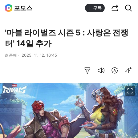
공유하기
통합검색
포모스
구독
'마블 라이벌즈 시즌 5 : 사랑은 전쟁
터' 14일 추가
최종배
2025. 11. 12. 16:45
요약보기
음성으로 듣기
번역 설정
글씨크기 조절하기
이미지 크게 보기