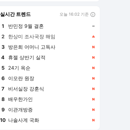
8
배우한가인
,신규
9
이관개방증
,신규
10
나솔사계 국화
,신규
스포츠경향 랭킹 뉴스
최근 3시간 집계 결과입니다.
많이 본 뉴스
1
프로야구 주말 3연전 취
소···당분간 오후 6시 30
분→7시 지연 개시
8시간 전
2
“연예인과 ‘전세 스와프’
하자…” 차가원, 54억 갈
취한 ‘라누보 한남’ 사기
9시간 전
전말