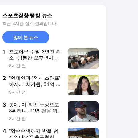
3
롯데, 이 외인 구성으로
8위라니…11년 전을 떠
올리게 하는 이유
8시간 전
4
“압수수색까지 받을 범
죄였나요?” 축구협회,
첫 경찰 압수수색에 당
9시간 전
혹
5
황정음, 자연인 다 됐
네…까만 피부에 행복한
미소 “못 알아 볼 뻔”
13시간 전
서비스 바로가기
뉴스
연예
스포츠
스포츠 홈
축구
해외축구
야구
해외야구
골프