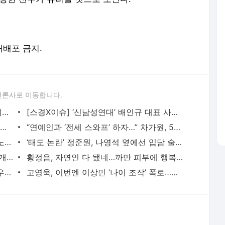
언론사로 이동합니다.
‘술타기 의혹’ 이재룡, 음주운전 혐의 제외된 채 재판行…왜?
[스경X이슈] ‘신남성연대’ 배인규 대표 사망…동료 유튜버들 추모 행렬
“9대1 노예계약” 일루셔니스트 이은결, 2년간 폐인으로 살아야 했던 아픔 고백
“연예인과 ‘전세 스와프’ 하자…” 차가원, 54억 갈취한 ‘라누보 한남’ 사기 전말
아이유, 근황 게시물에 ‘전 연인’ 장기하 노래 넣었다…“쿨하다” 화제
‘태도 논란’ 정준원, 나영석 옆에선 입담 술술?…“왜 어리숙한 척했나” 의문 증폭
‘-9kg’ 랄랄, 다이어트 성공 후 수영복 공개 “빠른 시간에 돼지로…”
황정음, 자연인 다 됐네…까만 피부에 행복한 미소 “못 알아 볼 뻔”
임영웅, 이강인과 폭염 속 축구 회동 “아우파 아틀레티”
고영욱, 이번엔 이상민 ‘나이 조작’ 폭로…끊임없는 연예인 저격 ‘구설’
서비스 약관/정책
 글쓴이에 있으며, Daum의 입장과 다를 수 있습니다.