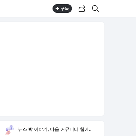
공유하기
검색
구독
뉴스 밖 이야기, 다음 커뮤니티 웹에서 보기
실시간 트렌드
오늘 16:02 기준
툴팁보기
1
반민정 9월 결혼
,유지
2
한상미 조사국장 해임
,상승
3
방은희 어머니 고독사
,신규
4
휴젤 상반기 실적
,신규
5
24기 옥순
,신규
6
이모란 원장
,신규
7
비서실장 강훈식
,신규