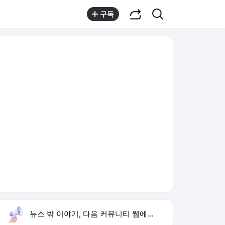
공유하기
검색
구독
뉴스 밖 이야기, 다음 커뮤니티 웹에서 보기
실시간 트렌드
오늘 15:51 기준
툴팁보기
1
1236회 로또 당첨 번호
,하락
2
김정렬 친형 군대 사망
,신규
3
통영 살인사건
,신규
4
심신 딸 키오프 벨 작곡
,신규
5
황기순 원정도박 도피
,신규