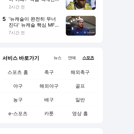
야구
해외야구
골프
농구
배구
일반
e-스포츠
카툰
영상 홈