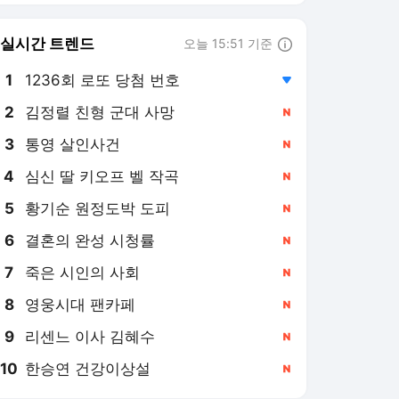
6
결혼의 완성 시청률
,신규
7
죽은 시인의 사회
,신규
8
영웅시대 팬카페
,신규
9
리센느 이사 김혜수
,신규
10
한승연 건강이상설
,신규
포포투 랭킹 뉴스
최근 3시간 집계 결과입니다.
많이 본 뉴스
1
손흥민, 'LAFC 0-4 대
패+탈락 악몽' 복수 간
다...'챔피언스컵 우승팀'
13시간 전
톨루카와 3개월 만에 리
매치