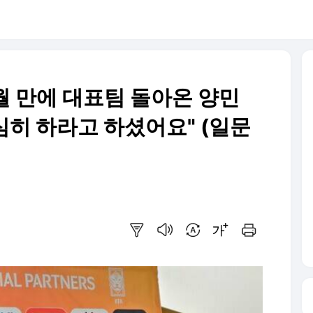
 8개월 만에 대표팀 돌아온 양민
열심히 하라고 하셨어요" (일문
요약보기
음성으로 듣기
번역 설정
글씨크기 조절하기
인쇄하기