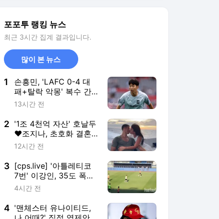
2
'1조 4천억 자산' 호날두
♥조지나, 초호화 결혼
식 올린다...럭셔리 웨딩
12시간 전
홀+'1박 210만원' 호텔
공개
3
[cps.live] '아틀레티코
7번' 이강인, 35도 폭염
에 시종일관 함박웃음...
4시간 전
날카로운 슈팅에 팬들
'환호성'
4
'맨체스터 유나이티드,
나 어때?' 직접 역제안까
지 했는데...레앙, 결국
2시간 전
퇴짜 맞았다 "튀르키예
행 유력"
5
'뉴캐슬이 완전히 무너
진다' 뉴캐슬 핵심 MF
조엘린톤도 사우디행 원
7시간 전
한다...고든, 토날리, 기
마랑이스 따라 이적 열
망
서비스 바로가기
뉴스
연예
스포츠
스포츠 홈
축구
해외축구