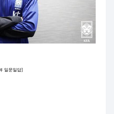
뷰 일문일답]