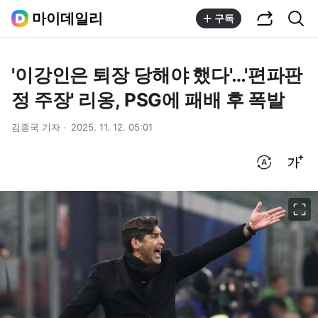
공유하기
통합검색
마이데일리
구독
'이강인은 퇴장 당해야 했다'…'편파판
정 주장' 리옹, PSG에 패배 후 폭발
김종국 기자
2025. 11. 12. 05:01
번역 설정
글씨크기 조절하기
이미지 크게 보기