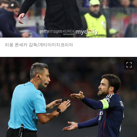
리옹 폰세카 감독/게티이미지코리아
이미지 크게 보기