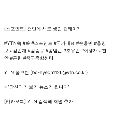
[스포인트] 천안에 새로 생긴 런웨이?
#YTN쏙 #쏙 #스포인트 #국가대표 #손흥민 #홍명
보 #김민재 #김승규 #송범근 #조유민 #이명재 #천
안 #훈련 #축구종합센터
YTN 송보현 (bo-hyeon1126@ytn.co.kr)
※ '당신의 제보가 뉴스가 됩니다'
[카카오톡] YTN 검색해 채널 추가