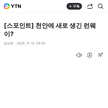
공유하기
통합검색
YTN
구독
[스포인트] 천안에 새로 생긴 런웨
이?
송보현
2025. 11. 12. 03:34
음성으로 듣기
번역 설정
글씨크기 조절하기